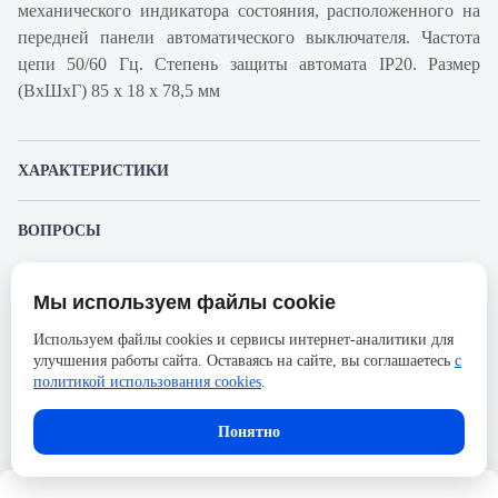
механического индикатора состояния, расположенного на
передней панели автоматического выключателя. Частота
цепи 50/60 Гц. Степень защиты автомата IP20. Размер
(ВхШхГ) 85 х 18 х 78,5 мм
ХАРАКТЕРИСТИКИ
Артикул производителя
A9F92106
ВОПРОСЫ
Продукт
Автоматический
К этому товару еще никто не задал вопрос. Будьте первым!
выключатель
Мы используем файлы cookie
Представленные изображения и характеристики могут отличаться от реального
Производитель
Schneider Electric
Задать вопрос о товаре
внешнего вида товара. Комплектация также может быть изменена производителем
Используем файлы cookies и сервисы интернет-аналитики для
без предварительного уведомления. Компания АйДистрибьют не несёт
Серия
Acti 9
улучшения работы сайта. Оставаясь на сайте, вы соглашаетесь
с
ответственности в случае не соответствия текущей модели товаров фотографиям,
Пожалуйста,
авторизуйтесь
, чтобы иметь
размещённым в карточке товара.
политикой использования cookies
.
Номинальный ток
6А
возможность оставлять вопросы.
Напряжение, В
72
Понятно
Количество полюсов
1
Сечение проводника жесткого,
25