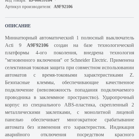
Код товара:
iD-00059184
Артикул производителя:
A9F92106
ОПИСАНИЕ
Миниатюрный автоматический 1 полюсный выключатель
Acti 9
A9F92106
создан на базе технологической
платформы 4-ого поколения, внедрена технология
"мгновенного включения" от Schneider Electric. Применена
селективная токовая защита при совместном использовании
автоматов с время-токовыми характеристиками Z.
Безопасные клеммы, обеспечивающие качественное
подключение (невозможность попадания подключаемого
проводника в заклеммное пространство). Ударопрочный
корпус из специального ABS-пластика, скрепленный 2
металлическими заклепками, с монолитной лицевой
панелью обеспечивает многократное срабатывание
автомата без изменения его характеристик. Индикация
аварийного отключения посредством красного