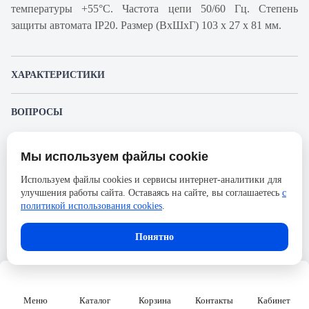
температуры +55°С. Частота цепи 50/60 Гц. Степень
защиты автомата IP20. Размер (ВхШхГ) 103 х 27 х 81 мм.
ХАРАКТЕРИСТИКИ
Артикул производителя
18706
ВОПРОСЫ
Продукт
Автоматический
К этому товару еще никто не задал вопрос. Будьте первым!
выключатель
Мы используем файлы cookie
Представленные изображения и характеристики могут отличаться от реального
Производитель
Schneider Electric
Задать вопрос о товаре
внешнего вида товара. Комплектация также может быть изменена производителем
Используем файлы cookies и сервисы интернет-аналитики для
без предварительного уведомления. Компания АйДистрибьют не несёт
Серия
Acti 9
улучшения работы сайта. Оставаясь на сайте, вы соглашаетесь
с
ответственности в случае не соответствия текущей модели товаров фотографиям,
Пожалуйста,
авторизуйтесь
, чтобы иметь
размещённым в карточке товара.
политикой использования cookies
.
Номинальный ток
16А
возможность оставлять вопросы.
Напряжение, В
690
Понятно
Количество полюсов
1
Сечение проводника жесткого,
50
мм2
Меню
Каталог
Корзина
Контакты
Кабинет