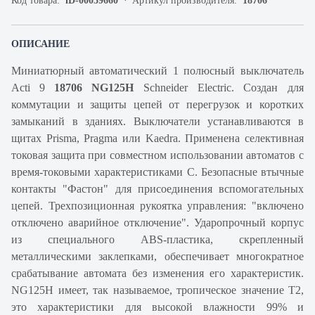
Код товара:
iD-00059660
Артикул производителя:
18706
ОПИСАНИЕ
Миниатюрный автоматический 1 полюсный выключатель
Acti 9
18706 NG125H
Schneider Electric. Создан для
коммутации и защиты цепей от перегрузок и коротких
замыканий в зданиях. Выключатели устанавливаются в
щитах Prisma, Pragma или Kaedra. Применена селективная
токовая защита при совместном использовании автоматов с
время-токовыми характеристиками C. Безопасные втычные
контакты "Фастон" для присоединения вспомогательных
цепей. Трехпозиционная рукоятка управления: "включено
отключено аварийное отключение". Ударопрочный корпус
из специального ABS-пластика, скрепленный
металлическими заклепками, обеспечивает многократное
срабатывание автомата без изменения его характеристик.
NG125H имеет, так называемое, тропическое значение Т2,
это характеристики для высокой влажности 99% и