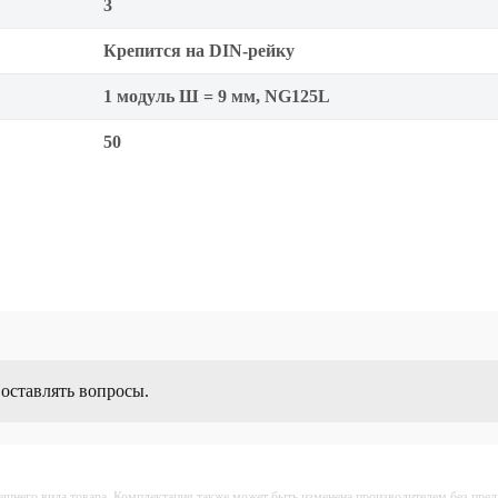
3
Крепится на DIN-рейку
1 модуль Ш = 9 мм, NG125L
50
 оставлять вопросы.
ешнего вида товара. Комплектация также может быть изменена производителем без пре