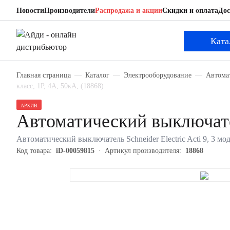
Новости
Производители
Распродажа и акции
Скидки и оплата
Дос
Schneider Electric 18868
Автоматический выключатель
Ката
Главная страница
Каталог
Электрооборудование
Автома
класс, 1P, 4А, 50кА, (18868)
АРХИВ
Автоматический выключател
Автоматический выключатель Schneider Electric Acti 9, 3 мод
Код товара:
iD-00059815
Артикул производителя:
18868