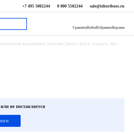
+7 495 5002244
8 800 5502244
sale@idistribute.ru
34 947 ₽
В корзину
Сравнить
Войти
Избранное
Корзина
матический выключатель Schneider Electric Acti 9, 3 модуль, MA
 или не поставляется
логи