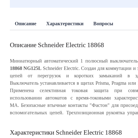
Описание
Характеристики
Вопросы
Описание Schneider Electric 18868
Миниатюрный автоматический 1 полюсный выключател
18868 NG125L
Schneider Electric. Создан для коммутации и
блокировка. Ударопрочный корпус из специальн
цепей от перегрузок и коротких замыканий в зд
пластика, скрепленный металлическими заклепками, обесп
Выключатель устанавливается в щитах Prisma, Pragma или 
многократное срабатывание автомата без изменен
Применена селективная токовая защита при совм
характеристик. NG125L имеет, так называемое, тропи
использовании автоматов с время-токовыми характери
значение Т2 - это характеристики для высокой влажност
МА. Безопасные втычные контакты "Фастон" для присое
температуры +55°С. Частота цепи 50/60 Гц. Степень 
вспомогательных цепей. Трехпозиционная рукоятка упра
Характеристики Schneider Electric 18868