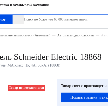
тавка и самовывоз
О компании
лог
тические выключатели (Автоматы)
Автоматы однополюсные
Авто
ь Schneider Electric 18868
уль, MA класс, 1P, 4А, 50кА, (18868)
Товар снят с производства
Товар не поставляется
Показать замену и ана