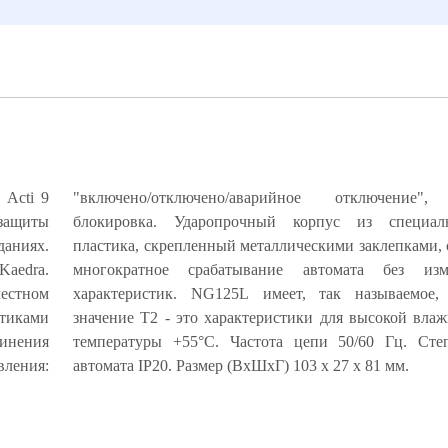
ь Acti 9
"включено/отключено/аварийное отключение",
 защиты
ого ABS-
аниях.
ечивает
Kaedra.
ия его
естном
ческое
стиками
и 99% и
динения
защиты
вления:
автомата IP20. Размер (ВхШхГ) 103 х 27 х 81 мм.