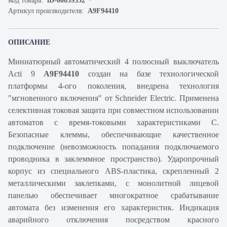
Код товара:
iD-00059352
Артикул производителя:
A9F94410
ОПИСАНИЕ
Миниатюрный автоматический 4 полюсный выключатель
Acti 9
A9F94410
создан на базе технологической
платформы 4-ого поколения, внедрена технология
"мгновенного включения" от Schneider Electric. Применена
селективная токовая защита при совместном использовании
автоматов с время-токовыми характеристиками C.
Безопасные клеммы, обеспечивающие качественное
подключение (невозможность попадания подключаемого
проводника в заклеммное пространство). Ударопрочный
корпус из специального ABS-пластика, скрепленный 2
металлическими заклепками, с монолитной лицевой
панелью обеспечивает многократное срабатывание
автомата без изменения его характеристик. Индикация
аварийного отключения посредством красного