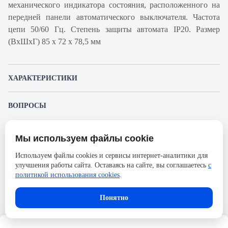
механического индикатора состояния, расположенного на
передней панели автоматического выключателя. Частота
цепи 50/60 Гц. Степень защиты автомата IP20. Размер
(ВхШхГ) 85 х 72 х 78,5 мм
ХАРАКТЕРИСТИКИ
Артикул производителя
A9F94410
ВОПРОСЫ
Продукт
Автоматический
К этому товару еще никто не задал вопрос. Будьте первым!
выключатель
Мы используем файлы cookie
Представленные изображения и характеристики могут отличаться от реального
Производитель
Schneider Electric
Задать вопрос о товаре
внешнего вида товара. Комплектация также может быть изменена производителем
Используем файлы cookies и сервисы интернет-аналитики для
без предварительного уведомления. Компания АйДистрибьют не несёт
Серия
Acti 9
улучшения работы сайта. Оставаясь на сайте, вы соглашаетесь
с
ответственности в случае не соответствия текущей модели товаров фотографиям,
Пожалуйста,
авторизуйтесь
, чтобы иметь
размещённым в карточке товара.
политикой использования cookies
.
Номинальный ток
10А
возможность оставлять вопросы.
Напряжение, В
250
Понятно
Количество полюсов
4
Сечение проводника жесткого,
25