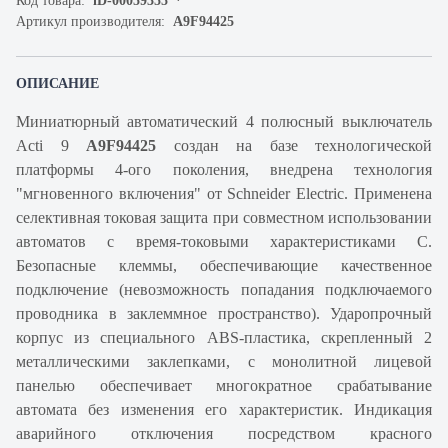
Код товара:
iD-00059355
Артикул производителя:
A9F94425
ОПИСАНИЕ
Миниатюрный автоматический 4 полюсный выключатель
Acti 9
A9F94425
создан на базе технологической
платформы 4-ого поколения, внедрена технология
"мгновенного включения" от Schneider Electric. Применена
селективная токовая защита при совместном использовании
автоматов с время-токовыми характеристиками C.
Безопасные клеммы, обеспечивающие качественное
подключение (невозможность попадания подключаемого
проводника в заклеммное пространство). Ударопрочный
корпус из специального ABS-пластика, скрепленный 2
металлическими заклепками, с монолитной лицевой
панелью обеспечивает многократное срабатывание
автомата без изменения его характеристик. Индикация
аварийного отключения посредством красного