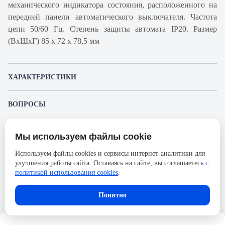
механического индикатора состояния, расположенного на
передней панели автоматического выключателя. Частота
цепи 50/60 Гц. Степень защиты автомата IP20. Размер
(ВхШхГ) 85 х 72 х 78,5 мм
ХАРАКТЕРИСТИКИ
Артикул производителя
A9F94425
ВОПРОСЫ
Продукт
Автоматический
К этому товару еще никто не задал вопрос. Будьте первым!
выключатель
Мы используем файлы cookie
Представленные изображения и характеристики могут отличаться от реального
Производитель
Schneider Electric
Задать вопрос о товаре
внешнего вида товара. Комплектация также может быть изменена производителем
Используем файлы cookies и сервисы интернет-аналитики для
без предварительного уведомления. Компания АйДистрибьют не несёт
Серия
Acti 9
улучшения работы сайта. Оставаясь на сайте, вы соглашаетесь
с
ответственности в случае не соответствия текущей модели товаров фотографиям,
Пожалуйста,
авторизуйтесь
, чтобы иметь
размещённым в карточке товара.
политикой использования cookies
.
Номинальный ток
25А
возможность оставлять вопросы.
Напряжение, В
250
Понятно
Количество полюсов
4
Сечение проводника жесткого,
25