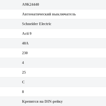
A9K24440
Автоматический выключатель
Schneider Electric
Acti 9
40А
230
4
25
C
8
Крепится на DIN-рейку