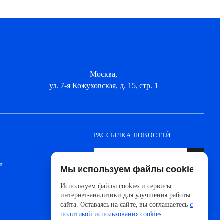
Москва,
ул. 7-я Кожуховская, д. 15, стр. 1
РАССЫЛКА НОВОСТЕЙ
я
Мы используем файлы cookie
Оформите подписку, чтобы быть в курсе
новинок от ведущих производителей и
Используем файлы cookies и сервисы
новостей АйДистрибьют
интернет-аналитики для улучшения работы
сайта. Оставаясь на сайте, вы соглашаетесь
с
политикой использования cookies
.