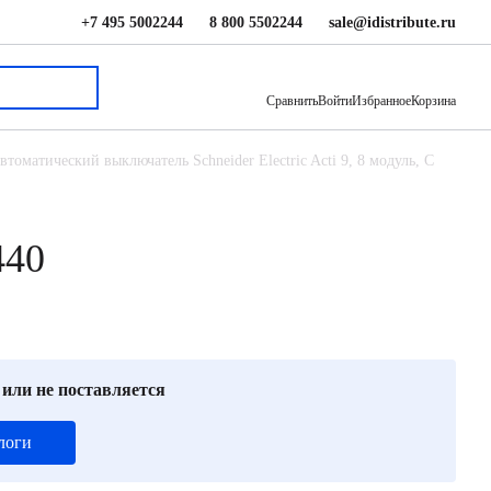
+7 495 5002244
8 800 5502244
sale@idistribute.ru
3 182 ₽
В корзину
Сравнить
Войти
Избранное
Корзина
втоматический выключатель Schneider Electric Acti 9, 8 модуль, C
440
 или не поставляется
логи