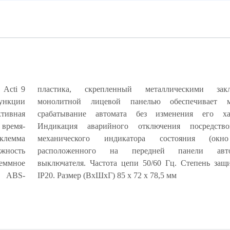
ь Acti 9
пластика, скрепленный металлическими зак
ункции
кратное
 время-
асного
 клемма
Trip),
ожность
еского
ммное
втомата
о ABS-
IP20. Размер (ВхШхГ) 85 х 72 х 78,5 мм