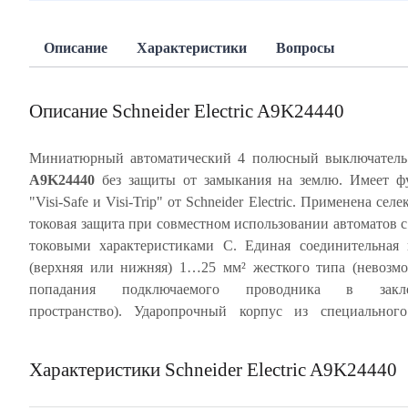
Описание
Характеристики
Вопросы
Описание Schneider Electric A9K24440
Миниатюрный автоматический 4 полюсный выключател
A9K24440
без защиты от замыкания на землю. Имеет ф
монолитной лицевой панелью обеспечивает много
"Visi-Safe и Visi-Trip" от Schneider Electric. Применена селективная
срабатывание автомата без изменения его характеристик.
токовая защита при совместном использовании автоматов с
Индикация аварийного отключения посредством кр
токовыми характеристиками С. Единая соединительная
механического индикатора состояния (окно Visi-
(верхняя или нижняя) 1…25 мм² жесткого типа (невозм
расположенного на передней панели автоматич
попадания подключаемого проводника в закле
выключателя. Частота цепи 50/60 Гц. Степень защиты а
пространство). Ударопрочный корпус из специальног
Характеристики Schneider Electric A9K24440