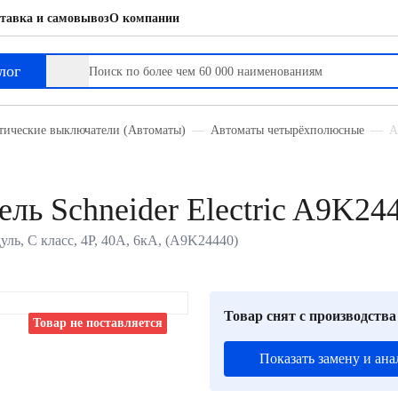
тавка и самовывоз
О компании
лог
тические выключатели (Автоматы)
Автоматы четырёхполюсные
А
ль Schneider Electric A9K24
дуль, C класс, 4P, 40А, 6кА, (A9K24440)
Товар снят с производства
Товар не поставляется
Показать замену и ана