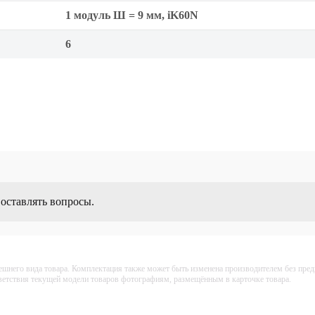
1 модуль Ш = 9 мм, iK60N
6
 оставлять вопросы.
ешнего вида товара. Комплектация также может быть изменена производителем без пре
тветствия текущей модели товаров фотографиям, размещённым в карточке товара.