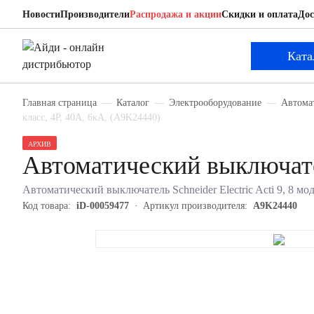
Новости
Производители
Распродажа и акции
Скидки и оплата
Дос
Schneider Electric A9K24440
Автоматический выключатель
Ката
Главная страница
Каталог
Электрооборудование
Автома
класс, 4P, 40А, 6кА, (A9K24440)
АРХИВ
Автоматический выключате
Автоматический выключатель Schneider Electric Acti 9, 8 мо
Код товара:
iD-00059477
Артикул производителя:
A9K24440