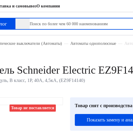
тавка и самовывоз
О компании
лог
тические выключатели (Автоматы)
Автоматы однополюсные
Авто
ль Schneider Electric EZ9F1
уль, B класс, 1P, 40А, 4,5кА, (EZ9F14140)
Товар снят с производства
Товар не поставляется
Показать замену и ана