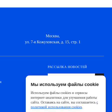
Москва,
ул. 7-я Кожуховская, д. 15, стр. 1
РАССЫЛКА НОВОСТЕЙ
я
Мы используем файлы cookie
Оформите подписку, чтобы быть в курсе
новинок от ведущих производителей и
Используем файлы cookies и сервисы
новостей АйДистрибьют
интернет-аналитики для улучшения работы
сайта. Оставаясь на сайте, вы соглашаетесь
с
политикой использования cookies
.