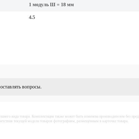
1 модуль Ш = 18 мм
4.5
 оставлять вопросы.
ешнего вида товара. Комплектация также может быть изменена производителем без пре
тветствия текущей модели товаров фотографиям, размещённым в карточке товара.