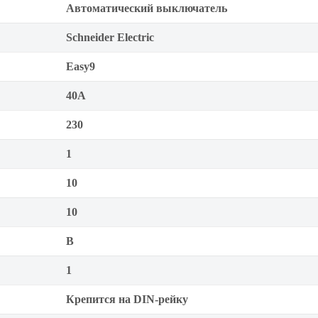
Автоматический выключатель
Schneider Electric
Easy9
40А
230
1
10
10
B
1
Крепится на DIN-рейку