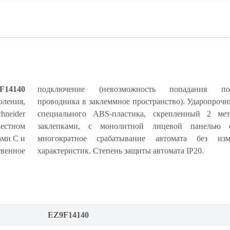
F14140
подключение (невозможность попадания под
оления,
рпус из
neider
ескими
местном
чивает
ами C и
ия его
венное
характеристик. Степень защиты автомата IP20.
EZ9F14140