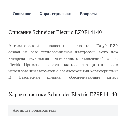
Описание
Характеристики
Вопросы
Описание Schneider Electric EZ9F14140
Автоматический 1 полюсный выключатель Easy9
EZ9
создан на базе технологической платформы 4-ого пок
проводника в заклеммное пространство). Ударопрочный ко
внедрена технология "мгновенного включения" от Sch
специального ABS-пластика, скрепленный 2 металлич
Electric. Применена селективная токовая защита при сов
заклепками, с монолитной лицевой панелью обеспе
использовании автоматов с время-токовыми характеристик
многократное срабатывание автомата без изменен
B. Безопасные клеммы, обеспечивающие качест
Характеристики Schneider Electric EZ9F14140
Артикул производителя