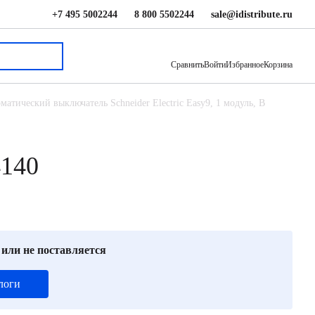
+7 495 5002244
8 800 5502244
sale@idistribute.ru
276 ₽
В корзину
Сравнить
Войти
Избранное
Корзина
матический выключатель Schneider Electric Easy9, 1 модуль, B
4140
 или не поставляется
логи