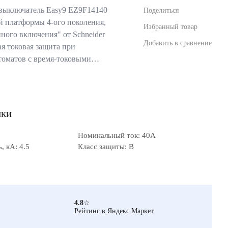
выключатель Easy9 EZ9F14140
Поделиться
ой платформы 4-ого поколения,
Избранный товар
ного включения" от Schneider
Добавить в сравнение
ая токовая защита при
томатов с время-токовыми…
ики
Номинальный ток: 40А
 кА: 4.5
Класс защиты: B
4.8
☆
Рейтинг в Яндекс.Маркет