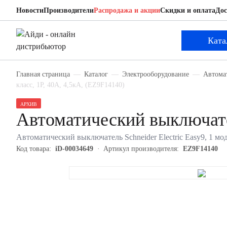
Новости
Производители
Распродажа и акции
Скидки и оплата
Дос
Schneider Electric EZ9F14140
Автоматический выключатель
Ката
Главная страница
Каталог
Электрооборудование
Автома
класс, 1P, 40А, 4,5кА, (EZ9F14140)
АРХИВ
Автоматический выключате
Автоматический выключатель Schneider Electric Easy9, 1 мод
Код товара:
iD-00034649
Артикул производителя:
EZ9F14140