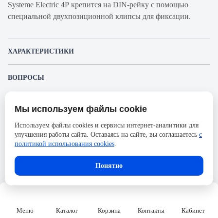
Systeme Electric 4Р крепится на DIN-рейку с помощью
специальной двухпозиционной клипсы для фиксации.
ХАРАКТЕРИСТИКИ
Артикул производителя
C9F34410
ВОПРОСЫ
Продукт
Автоматический
К этому товару еще никто не задал вопрос. Будьте первым!
выключатель
Мы используем файлы cookie
Представленные изображения и характеристики могут отличаться от реального
Производитель
Systeme Electric
Задать вопрос о товаре
внешнего вида товара. Комплектация также может быть изменена производителем
Используем файлы cookies и сервисы интернет-аналитики для
без предварительного уведомления. Компания АйДистрибьют не несёт
Серия
City9 Set
улучшения работы сайта. Оставаясь на сайте, вы соглашаетесь
с
ответственности в случае не соответствия текущей модели товаров фотографиям,
Пожалуйста,
авторизуйтесь
, чтобы иметь
размещённым в карточке товара.
политикой использования cookies
.
Номинальный ток
10А
возможность оставлять вопросы.
Напряжение, В
400
Понятно
Количество полюсов
4
Сечение проводника жесткого,
25
мм2
Меню
Каталог
Корзина
Контакты
Кабинет