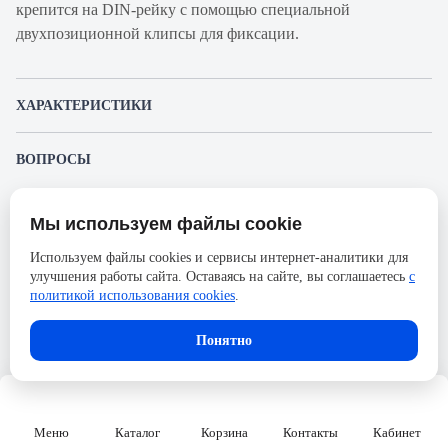
крепится на DIN-рейку с помощью специальной
двухпозиционной клипсы для фиксации.
ХАРАКТЕРИСТИКИ
Артикул производителя
C9F34406
ВОПРОСЫ
Продукт
Автоматический
К этому товару еще никто не задал вопрос. Будьте первым!
выключатель
Мы используем файлы cookie
Представленные изображения и характеристики могут отличаться от реального
Производитель
Systeme Electric
Задать вопрос о товаре
внешнего вида товара. Комплектация также может быть изменена производителем
Используем файлы cookies и сервисы интернет-аналитики для
без предварительного уведомления. Компания АйДистрибьют не несёт
Серия
City9 Set
улучшения работы сайта. Оставаясь на сайте, вы соглашаетесь
с
ответственности в случае не соответствия текущей модели товаров фотографиям,
Пожалуйста,
авторизуйтесь
, чтобы иметь
размещённым в карточке товара.
политикой использования cookies
.
Номинальный ток
6А
возможность оставлять вопросы.
Напряжение, В
400
Понятно
Количество полюсов
4
Сечение проводника жесткого,
25
мм2
Меню
Каталог
Корзина
Контакты
Кабинет