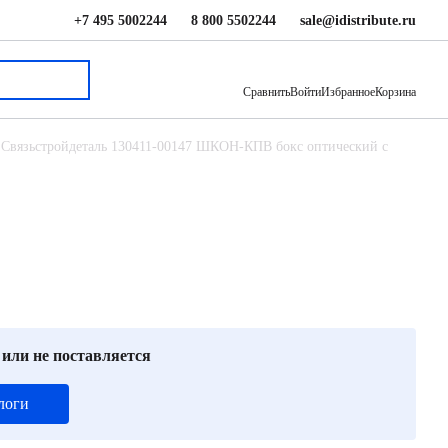
+7 495 5002244
8 800 5502244
sale@idistribute.ru
6 660 ₽
В корзину
Сравнить
Войти
Избранное
Корзина
Связьстройдеталь 130411-00147 ШКОН-КПВ бокс оптический с
 или не поставляется
логи