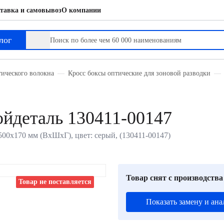
тавка и самовывоз
О компании
лог
тического волокна
Кросс боксы оптические для зоновой разводки
ойдеталь 130411-00147
0х170 мм (ВхШхГ), цвет: серый, (130411-00147)
Товар снят с производства
Товар не поставляется
Показать замену и ана