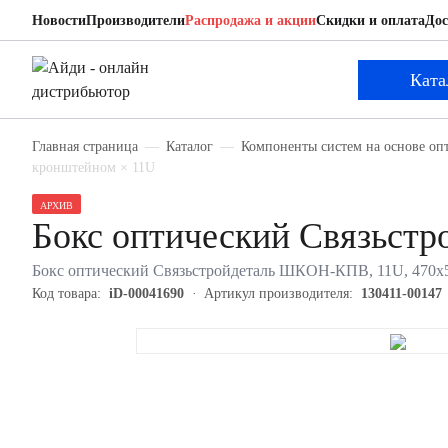
Новости
Производители
Распродажа и акции
Скидки и оплата
Дос
Связьстройдеталь 130411-00147
Бокс оптический
Ката
Главная страница
Каталог
Компоненты систем на основе оп
кронштейном × 11U
АРХИВ
Бокс оптический Связьстр
Бокс оптический Связьстройдеталь ШКОН-КПВ, 11U, 470х50
Код товара:
iD-00041690
Артикул производителя:
130411-00147