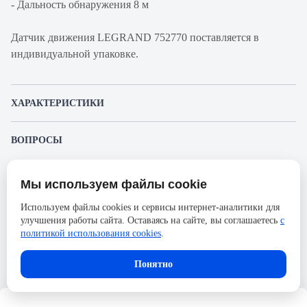
- Дальность обнаружения 8 м
Датчик движения LEGRAND 752770 поставляется в
индивидуальной упаковке.
ХАРАКТЕРИСТИКИ
Артикул производителя
752770
ВОПРОСЫ
Продукт
Датчик движения
К этому товару еще никто не задал вопрос. Будьте первым!
Производитель
Legrand
Мы используем файлы cookie
Представленные изображения и характеристики могут отличаться от реального
Задать вопрос о товаре
Серия
Valena Allure
внешнего вида товара. Комплектация также может быть изменена производителем
Используем файлы cookies и сервисы интернет-аналитики для
без предварительного уведомления. Компания АйДистрибьют не несёт
Звук
Нет
улучшения работы сайта. Оставаясь на сайте, вы соглашаетесь
с
ответственности в случае не соответствия текущей модели товаров фотографиям,
Пожалуйста,
авторизуйтесь
, чтобы иметь
размещённым в карточке товара.
политикой использования cookies
.
возможность оставлять вопросы.
Ширина, мм
71
Высота, мм
71
Понятно
Формат
внутренняя