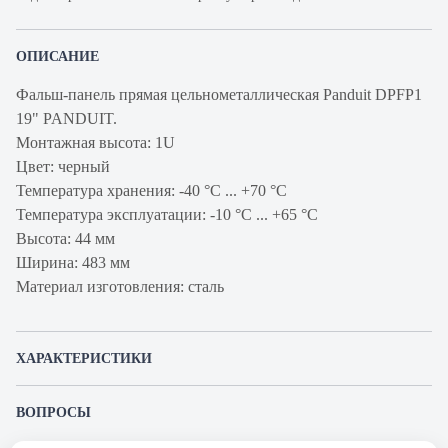
ОПИСАНИЕ
Фальш-панель прямая цельнометаллическая Panduit DPFP1
19" PANDUIT.
Монтажная высота: 1U
Цвет: черный
Температура хранения: -40 °C ... +70 °C
Температура эксплуатации: -10 °C ... +65 °C
Высота: 44 мм
Ширина: 483 мм
Материал изготовления: сталь
ХАРАКТЕРИСТИКИ
Артикул производителя
DPFP1
ВОПРОСЫ
Продукт
Фальш-панель
К этому товару еще никто не задал вопрос. Будьте первым!