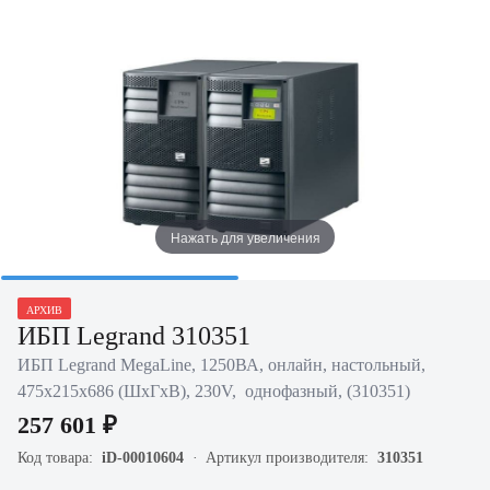
Нажать для увеличения
АРХИВ
ИБП Legrand 310351
ИБП Legrand MegaLine, 1250ВА, онлайн, настольный,
475х215х686 (ШхГхВ), 230V, однофазный, (310351)
257 601 ₽
Код товара:
iD-00010604
Артикул производителя:
310351