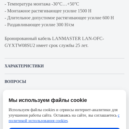
- Температура монтажа -30°С…+50°С
- Монтажное растягивающее усилие 1500 Н
- Длительное допустимое растягивающее усилие 600 Н
- Раздавливающее усилие 300 Н/см
Бронированный кабель LANMASTER LAN-OFC-
GYXTW08SU2 имеет срок службы 25 лет.
ХАРАКТЕРИСТИКИ
Артикул производителя
LAN-OFC-
ВОПРОСЫ
GYXTW08SU2
К этому товару еще никто не задал вопрос. Будьте первым!
Продукт
Кабель
Мы используем файлы cookie
волоконно-
Представленные изображения и характеристики могут отличаться от реального
Задать вопрос о товаре
внешнего вида товара. Комплектация также может быть изменена производителем
оптический
Используем файлы cookies и сервисы интернет-аналитики для
без предварительного уведомления. Компания АйДистрибьют не несёт
улучшения работы сайта. Оставаясь на сайте, вы соглашаетесь
с
ответственности в случае не соответствия текущей модели товаров фотографиям,
Пожалуйста,
авторизуйтесь
, чтобы иметь
Производитель
Lanmaster
размещённым в карточке товара.
политикой использования cookies
.
возможность оставлять вопросы.
Оболочка
PE