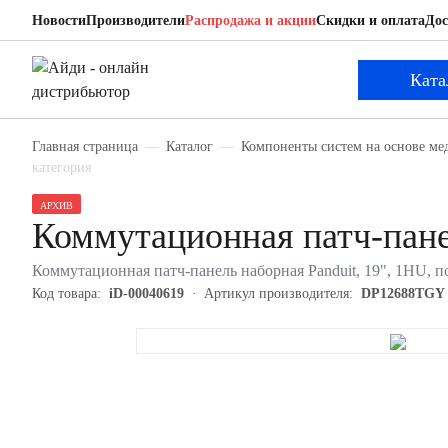
Новости
Производители
Распродажа и акции
Скидки и оплата
Дос
Panduit DP12688TGY
Коммутационная патч-панель наборная
Ката
Главная страница
Каталог
Компоненты систем на основе ме
категория
АРХИВ
Коммутационная патч-пан
Коммутационная патч-панель наборная Panduit, 19", 1HU, по
Код товара:
iD-00040619
Артикул производителя:
DP12688TGY