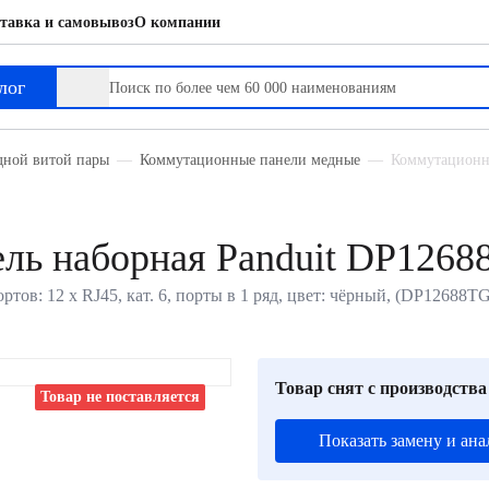
тавка и самовывоз
О компании
лог
дной витой пары
Коммутационные панели медные
Коммутационна
ель наборная Panduit DP126
ртов: 12 х RJ45, кат. 6, порты в 1 ряд, цвет: чёрный, (DP12688T
Товар снят с производства
Товар не поставляется
Показать замену и ана