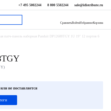
+7 495 5002244
8 800 5502244
sale@idistribute.ru
15 710 ₽
В корзину
Сравнить
Войти
Избранное
Корзина
я патч-панель наборная Panduit DP12688TGY 1U 19" 12 портов 6
88TGY
GY)
 или не поставляется
логи