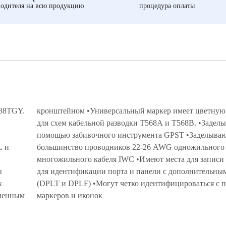
одителя на всю продукцию
процедура оплаты
688TGY.
кронштейном •Универсальный маркер имеет цветную маркировку
для схем кабельной разводки T568A и T568B. •Заделываются с
L и
или
ы
и
иненным
маркеров и иконок