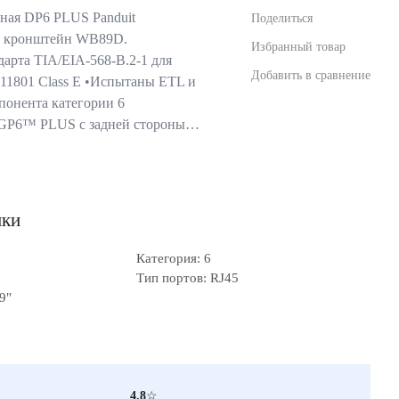
нная DP6 PLUS Panduit
Поделиться
а кронштейн WB89D.
Избранный товар
дарта TIA/EIA-568-B.2-1 для
Добавить в сравнение
O 11801 Class E •Испытаны ETL и
понента категории 6
 GP6™ PLUS с задней стороны…
ики
Категория: 6
Тип портов: RJ45
9"
4.8
☆