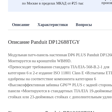
произв
по Москве в пределах МКАД от ₽25 тыс
Описание
Характеристики
Вопросы
Описание Panduit DP12688TGY
Модульная патч-панель настенная DP6 PLUS Panduit DP12
Монтируется на кронштейн WB89D.
•Превосходят требования стандарта TIA/EIA-568-B.2-1 для
помощью забивочного инструмента GPST •Заделывают
категории 6 и 2-е издание ISO 11801 Class E •Испытаны ET
большинство проводников 22-26 AWG одножильного 
одобрены на соответствие компонента категории 6
многожильного кабеля IWC •Имеют места для записи информации
•Высокоэффективная забивка GP6™ PLUS с задней сторон
для идентификации порта и панели с дополнительными крышкам
панели •Монтируются в стандартных TIA/EIA 19-дюймовых
(DPLT и DPLF) •Могут четко идентифицироваться с помощью
стойках или 23-дюймовых стойках с дополнительным удл