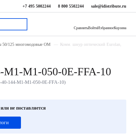
+7 495 5002244
8 800 5502244
sale@idistribute.ru
В корзину
Сравнить
Войти
Избранное
Корзина
ды 50/125 многомодовые ОМ
Комм. шнур оптический Eurolan,
4-M1-M1-050-0E-FFA-10
M-40-144-M1-M1-050-0E-FFA-10)
 или не поставляется
логи