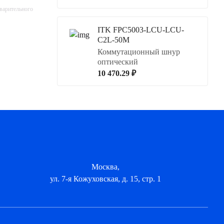
дварительного
ITK FPC5003-LCU-LCU-
C2L-50M
Коммутационный шнур
оптический
10 470.29 ₽
Москва,
ул. 7-я Кожуховская, д. 15, стр. 1