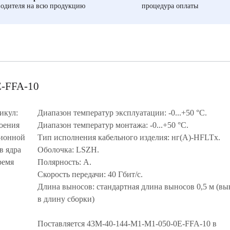
одителя на всю продукцию
процедура оплаты
E-FFA-10
икул:
Диапазон температур эксплуатации: -0...+50 °C.
оения
Диапазон температур монтажа: -0...+50 °C.
ционной
Тип исполнения кабельного изделия: нг(A)-HFLTx.
в ядра
Оболочка: LSZH.
ремя
Полярность: A.
Скорость передачи: 40 Гбит/с.
Длина выносов: стандартная длина выносов 0,5 м (вы
в длину сборки)
Поставляется 43M-40-144-M1-M1-050-0E-FFA-10 в