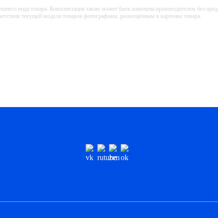
ешнего вида товара. Комплектация также может быть изменена производителем без пре
тветствия текущей модели товаров фотографиям, размещённым в карточке товара.