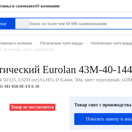
тавка и самовывоз
О компании
лог
тического волокна
Оптические патч-корды
Оптические патч-кор
 хвостовик, цвет: пурпурный
ический Eurolan 43M-40-14
0/125, LSZH (нг(A)-HF), Ø 8,4мм, 50м, цвет: пурпурный, (43
M1-M1-050-0E-FFA-10
Товар снят с производства
Товар не поставляется
Показать замену и ана