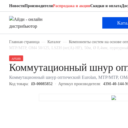
Новости
Производители
Распродажа и акции
Скидки и оплата
Дос
Eurolan 43M-40-144-M1-M1-050-0E-FFA-10
Коммутационный шнур оптический
Ката
Главная страница
Каталог
Компоненты систем на основе оп
MTP/MTP, OM4 50/125, LSZH (нг(A)-HF), 50м, Ø 8,4мм, пурпурный
АРХИВ
Коммутационный шнур опт
Коммутационный шнур оптический Eurolan, MTP/MTP, OM4 5
Код товара:
iD-00085852
Артикул производителя:
43M-40-144-