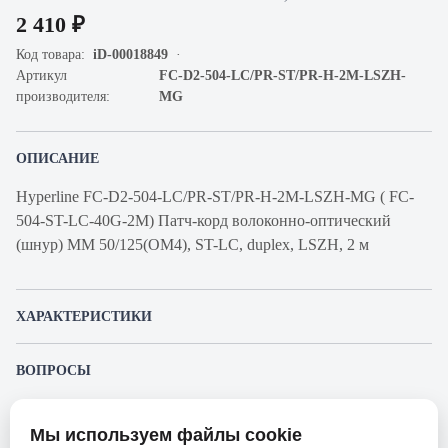
2 410 ₽
Код товара:
iD-00018849
Артикул
FC-D2-504-LC/PR-ST/PR-H-2M-LSZH-
производителя:
MG
ОПИСАНИЕ
Hyperline FC-D2-504-LC/PR-ST/PR-H-2M-LSZH-MG ( FC-
504-ST-LC-40G-2M) Патч-корд волоконно-оптический
(шнур) MM 50/125(OM4), ST-LC, duplex, LSZH, 2 м
ХАРАКТЕРИСТИКИ
Артикул производителя
FC-D2-504-LC/PR-ST/PR-H-2M-
ВОПРОСЫ
LSZH-MG
К этому товару еще никто не задал вопрос. Будьте первым!
Продукт
Коммутационный шнур
Мы используем файлы cookie
оптический
Представленные изображения и характеристики могут отличаться от реального