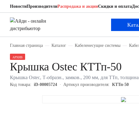
Новости
Производители
Распродажа и акции
Скидки и оплата
Дос
Ostec КТТп-50
Крышка
Ката
Главная страница
Каталог
Кабеленесущие системы
Кабе
АРХИВ
Крышка Ostec КТТп-50
Крышка Ostec, Т-образн., замков., 200 мм, для ТТп, толщина
Код товара:
iD-00005724
Артикул производителя:
КТТп-50