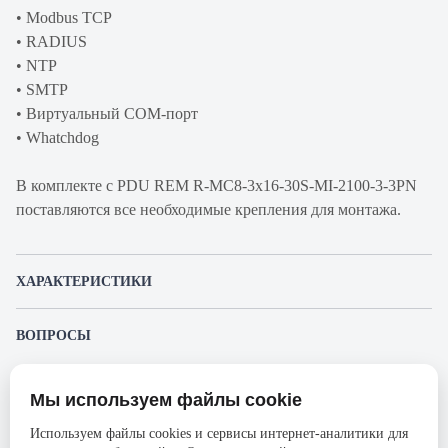
• Modbus TCP
• RADIUS
• NTP
• SMTP
• Виртуальный COM-порт
• Whatchdog
В комплекте с PDU REM R-MC8-3x16-30S-MI-2100-3-3PN
поставляются все необходимые крепления для монтажа.
ХАРАКТЕРИСТИКИ
Артикул производителя
R-MC8-3x16-30S-MI-2100-
ВОПРОСЫ
3-3PN
К этому товару еще никто не задал вопрос. Будьте первым!
Продукт
Блок распределения
Мы используем файлы cookie
питания
Представленные изображения и характеристики могут отличаться от реального
Задать вопрос о товаре
внешнего вида товара. Комплектация также может быть изменена производителем
Используем файлы cookies и сервисы интернет-аналитики для
Производитель
Rem
без предварительного уведомления. Компания АйДистрибьют не несёт