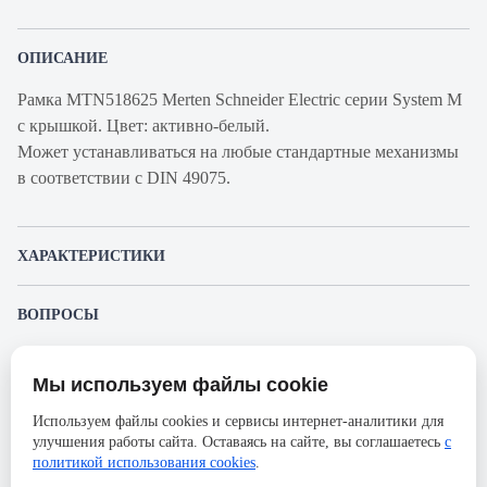
ОПИСАНИЕ
Рамка MTN518625 Merten Schneider Electric серии System M
с крышкой. Цвет: активно-белый.
Может устанавливаться на любые стандартные механизмы
в соответствии с DIN 49075.
ХАРАКТЕРИСТИКИ
Артикул производителя
MTN518625
ВОПРОСЫ
Продукт
Рамка
К этому товару еще никто не задал вопрос. Будьте первым!
Производитель
Merten
Мы используем файлы cookie
Представленные изображения и характеристики могут отличаться от реального
Задать вопрос о товаре
Серия
System M
внешнего вида товара. Комплектация также может быть изменена производителем
Используем файлы cookies и сервисы интернет-аналитики для
без предварительного уведомления. Компания АйДистрибьют не несёт
Способ монтажа
универсальная
улучшения работы сайта. Оставаясь на сайте, вы соглашаетесь
с
ответственности в случае не соответствия текущей модели товаров фотографиям,
Пожалуйста,
авторизуйтесь
, чтобы иметь
размещённым в карточке товара.
политикой использования cookies
.
возможность оставлять вопросы.
Форма
плоская