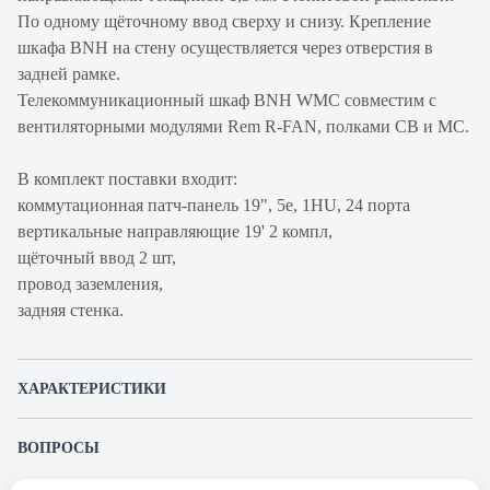
По одному щёточному ввод сверху и снизу. Крепление
шкафа BNH на стену осуществляется через отверстия в
задней рамке.
Телекоммуникационный шкаф BNH WMC совместим с
вентиляторными модулями Rem R-FAN, полками СВ и МС.
В комплект поставки входит:
коммутационная патч-панель 19", 5е, 1HU, 24 порта
вертикальные направляющие 19' 2 компл,
щёточный ввод 2 шт,
провод заземления,
задняя стенка.
ХАРАКТЕРИСТИКИ
Артикул производителя
B.WMC-12U.600-M-9005
ВОПРОСЫ
Продукт
Шкаф
К этому товару еще никто не задал вопрос. Будьте первым!