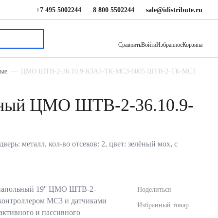
+7 495 5002244
8 800 5502244
sale@idistribute.ru
540 496 ₽
В корзину
Сравнить
Войти
Избранное
Корзина
ные
ЦМО ШТВ-2-36.10.9-К3А3-ТК-МС3-6005 ШТВ-2-ТК-MC3
ьный ЦМО ШТВ-2-36.10.9-
 металл, кол-во отсеков: 2, цвет: зелёный мох, с
напольный 19'' ЦМО ШТВ-2-
Поделиться
контроллером MC3 и датчиками
Избранный товар
активного и пассивного