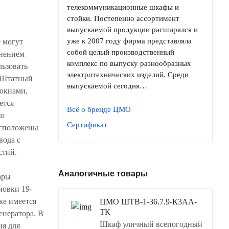
телекоммуникационные шкафы и
стойки. Постепенно ассортимент
выпускаемой продукции расширялся и
уже к 2007 году фирма представляла
 могут
собой целый производственный
енением
комплекс по выпуску разнообразных
ьзовать
электротехнических изделий. Среди
. Штатный
выпускаемой сегодня…
 окнами,
ется
Всё о бренде ЦМО
ко
Сертификат
асположены
вода с
стий.
Аналогичные товары
ары
новки 19-
ке имеется
ЦМО ШТВ-1-36.7.9-К3АА-
ТК
енератора. В
Шкаф уличный всепогодный
ия для