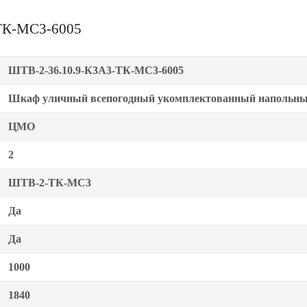
ТК-МС3-6005
ШТВ-2-36.10.9-К3А3-ТК-МС3-6005
Шкаф уличный всепогодный укомплектованный напольн
ЦМО
2
ШТВ-2-ТК-MC3
Да
Да
1000
1840