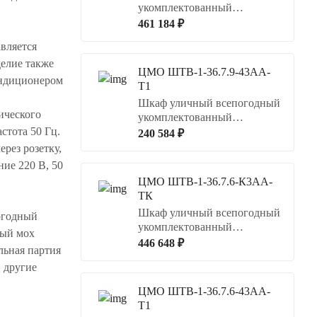
укомплектованный
напольный
461 184 ₽
вляется
делие также
ЦМО ШТВ-1-36.7.9-43АА-
ондиционером
Т1
Шкаф уличный всепогодный
ического
укомплектованный
напольный
стота 50 Гц.
240 584 ₽
рез розетку,
ие 220 В, 50
ЦМО ШТВ-1-36.7.6-К3АА-
ТК
Шкаф уличный всепогодный
огодный
укомплектованный
ный мох
напольный
446 648 ₽
ьная партия
в другие
ЦМО ШТВ-1-36.7.6-43АА-
Т1