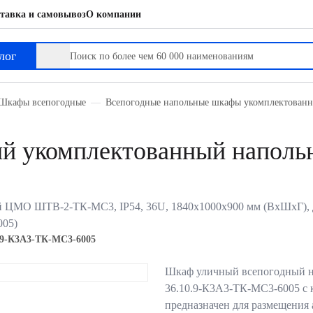
тавка и самовывоз
О компании
й напольный
лог
Шкафы всепогодные
Всепогодные напольные шкафы укомплектован
й укомплектованный напол
О ШТВ-2-ТК-MC3, IP54, 36U, 1840х1000х900 мм (ВхШхГ), дверь:
005)
.9-К3А3-ТК-МС3-6005
Шкаф уличный всепогодный 
36.10.9-К3А3-ТК-МС3-6005 с 
предназначен для размещения 