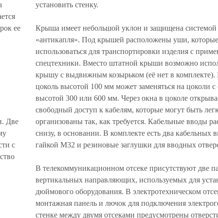
а
установить стенку.
ается
рок ее
Крыша имеет небольшой уклон и защищена системой
«антикапля». Под крышей расположены уши, которые
использоваться для транспортировки изделия с прим
спецтехники. Вместо штатной крыши возможно испол
крышу с выдвижным козырьком (её нет в комплекте)
цоколь высотой 100 мм может заменяться на цоколи с
.
высотой 300 или 600 мм. Через окна в цоколе открыва
свободный доступ к кабелям, которые могут быть лег
. Две
организованы так, как требуется. Кабельные вводы р
му
снизу, в основании. В комплекте есть два кабельных в
сти с
гайкой М32 и резиновые заглушки для вводных отвер
ство
В телекоммуникационном отсеке присутствуют две п
вертикальных направляющих, используемых для уста
дюймового оборудования. В электротехническом отсе
монтажная панель и лючок для подключения электрог
стенке между двумя отсеками предусмотрены отверст