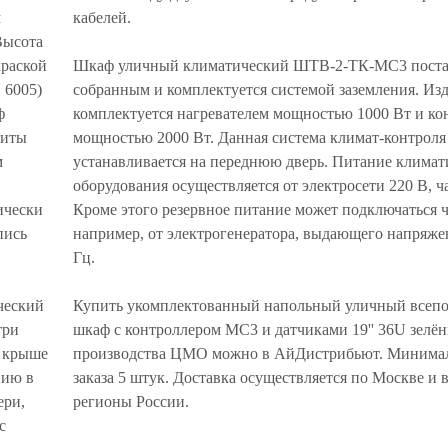
м
кабелей.
Высота
раской
Шкаф уличный климатический ШТВ-2-ТК-MC3 поста
 6005)
собранным и комплектуется системой заземления. Из
ф
комплектуется нагревателем мощностью 1000 Вт и к
щиты
мощностью 2000 Вт. Данная система климат-контроля
м
устанавливается на переднюю дверь. Питание климат
оборудования осуществляется от электросети 220 В, ча
ически
Кроме этого резервное питание может подключаться че
пись
например, от электрогенератора, выдающего напряжен
Гц.
ческий
Купить укомплектованный напольный уличный всеп
три
шкаф с контроллером MC3 и датчиками 19'' 36U зелё
и крыше
производства ЦМО можно в АйДистрибьют. Минимал
нию в
заказа 5 штук. Доставка осуществляется по Москве и 
ери,
регионы России.
с