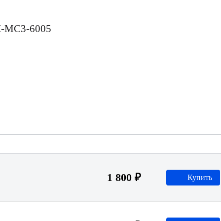
К-МС3-6005
1 800 ₽
Купить