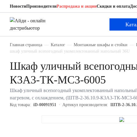
Новости
Производители
Распродажа и акции
Скидки и оплата
Дос
ЦМО ШТВ-2-36.10.9-К3А3-ТК-МС3-6005
Шкаф уличный всепогодный укомплектованны
Ката
Главная страница
Каталог
Монтажные шкафы и стойки
шкаф уличный всепогодный укомплектованный напольный 36U
Шкаф уличный всепогодны
К3А3-ТК-МС3-6005
Шкаф уличный всепогодный укомплектованный напольный ЦМ
нагревом, с охлаждением, (ШТВ-2-36.10.9-К3А3-ТК-МС3-6
Код товара:
iD-00091951
Артикул производителя:
ШТВ-2-36.10