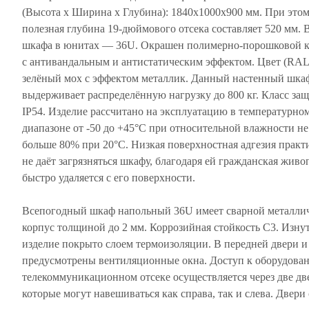
(Высота х Ширина х Глубина): 1840х1000х900 мм. При это
полезная глубина 19-дюймового отсека составляет 520 мм. 
шкафа в юнитах — 36U. Окрашен полимерно-порошковой к
с антивандальным и антистатическим эффектом. Цвет (RAL
зелёный мох с эффектом металлик. Данный настенный шка
выдерживает распределённую нагрузку до 800 кг. Класс за
IP54. Изделие рассчитано на эксплуатацию в температурно
диапазоне от -50 до +45°С при относительной влажности не
больше 80% при 20°С. Низкая поверхностная адгезия практ
не даёт загрязняться шкафу, благодаря ей гражданская живо
быстро удаляется с его поверхности.
Всепогодный шкаф напольный 36U имеет сварной металли
корпус толщиной до 2 мм. Коррозийная стойкость С3. Изну
изделие покрыто слоем термоизоляции. В передней двери 
предусмотрены вентиляционные окна. Доступ к оборудова
телекоммуникационном отсеке осуществляется через две дв
которые могут навешиваться как справа, так и слева. Двери 