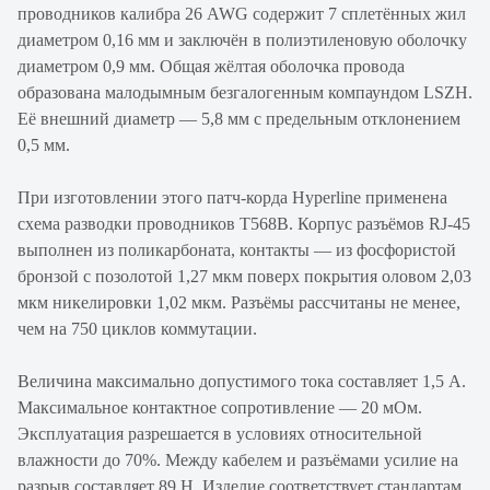
проводников калибра 26 AWG содержит 7 сплетённых жил
диаметром 0,16 мм и заключён в полиэтиленовую оболочку
диаметром 0,9 мм. Общая жёлтая оболочка провода
образована малодымным безгалогенным компаундом LSZH.
Её внешний диаметр — 5,8 мм с предельным отклонением
0,5 мм.
При изготовлении этого патч-корда Hyperline применена
схема разводки проводников T568B. Корпус разъёмов RJ-45
выполнен из поликарбоната, контакты — из фосфористой
бронзой с позолотой 1,27 мкм поверх покрытия оловом 2,03
мкм никелировки 1,02 мкм. Разъёмы рассчитаны не менее,
чем на 750 циклов коммутации.
Величина максимально допустимого тока составляет 1,5 А.
Максимальное контактное сопротивление — 20 мОм.
Эксплуатация разрешается в условиях относительной
влажности до 70%. Между кабелем и разъёмами усилие на
разрыв составляет 89 Н. Изделие соответствует стандартам