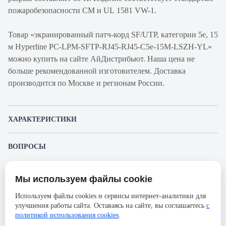
пожаробезопасности CM и UL 1581 VW-1.
Товар «экранированный патч-корд SF/UTP, категории 5e, 15
м Hyperline PC-LPM-SFTP-RJ45-RJ45-C5e-15M-LSZH-YL»
можно купить на сайте АйДистрибьют. Наша цена не
больше рекомендованной изготовителем. Доставка
производится по Москве и регионам России.
ХАРАКТЕРИСТИКИ
Артикул производителя
PC-LPM-SFTP-RJ45-RJ45-C5e-
ВОПРОСЫ
15M-LSZH-YL
К этому товару еще никто не задал вопрос. Будьте первым!
Продукт
Шнур коммутационный
Мы используем файлы cookie
Представленные изображения и характеристики могут отличаться от реального
Производитель
Hyperline
Задать вопрос о товаре
внешнего вида товара. Комплектация также может быть изменена производителем
Используем файлы cookies и сервисы интернет-аналитики для
без предварительного уведомления. Компания АйДистрибьют не несёт
Категория
5е
улучшения работы сайта. Оставаясь на сайте, вы соглашаетесь
с
ответственности в случае не соответствия текущей модели товаров фотографиям,
Пожалуйста,
авторизуйтесь
, чтобы иметь
размещённым в карточке товара.
политикой использования cookies
.
Оболочка
LSZH
возможность оставлять вопросы.