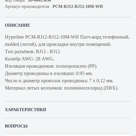
Код товара:
iD-00025638
Артикул производителя:
PCM-RJ12-RJ12-10M-WH
ОПИСАНИЕ
Hyperline PCM-RJ12-RJ12-10M-WH Патч-корд телефонный,
molded (литой), для прокладки внутри помещений.
Тип разъёмов: RJ12 - RJ12.
Калибр AWG: 28 AWG.
Изоляция проводников: полипропилен (PP).
Диаметр проводника в изоляции: 0.95 мм.
Число и диаметр проволок проводника: 7 х 0,12 мм.
Материал литых колпачков: поливинилхлорид (ПВХ).
ХАРАКТЕРИСТИКИ
Артикул производителя
PCM-RJ12-RJ12-10M-WH
ВОПРОСЫ
Продукт
Шнур коммутационный
К этому товару еще никто не задал вопрос. Будьте первым!