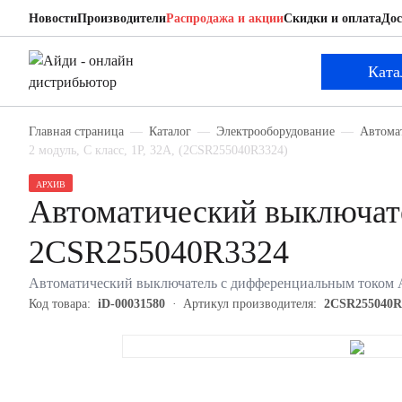
Новости
Производители
Распродажа и акции
Скидки и оплата
Дос
ABB 2CSR255040R3324
Автоматический выключатель с дифференциаль
Ката
Главная страница
Каталог
Электрооборудование
Автома
2 модуль, C класс, 1P, 32А, (2CSR255040R3324)
АРХИВ
Автоматический выключат
2CSR255040R3324
Автоматический выключатель с дифференциальным током AB
Код товара:
iD-00031580
Артикул производителя:
2CSR255040R