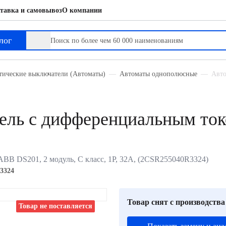
тавка и самовывоз
О компании
ным током
лог
тические выключатели (Автоматы)
Автоматы однополюсные
Авто
ель с дифференциальным то
B DS201, 2 модуль, C класс, 1P, 32А, (2CSR255040R3324)
3324
Товар снят с производства
Товар не поставляется