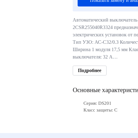
Показать замену и ана
Автоматический выключатель
2CSR255040R3324 предназнач
электрических установок от п
Тип УЗО: АС-C32/0.3 Количест
Ширина 1 модуля 17,5 мм Кла
выключателя: 32 А…
Подробнее
Основные характерист
Серия: DS201
Класс защиты: C