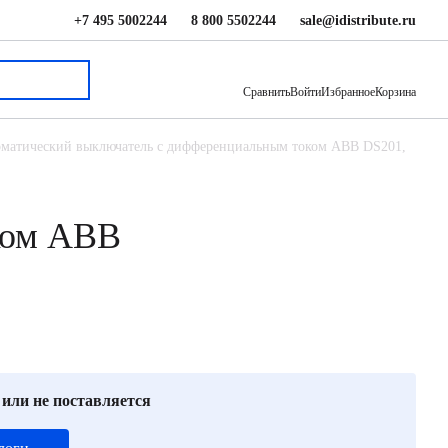
+7 495 5002244
8 800 5502244
sale@idistribute.ru
7 001 ₽
В корзину
Сравнить
Войти
Избранное
Корзина
матический выключатель с дифференциальным током ABB DS201,
ком ABB
 или не поставляется