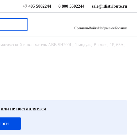
+7 495 5002244
8 800 5502244
sale@idistribute.ru
1 074 ₽
В корзину
Сравнить
Войти
Избранное
Корзина
матический выключатель ABB SH200L, 1 модуль, B класс, 1P, 63А,
 или не поставляется
логи