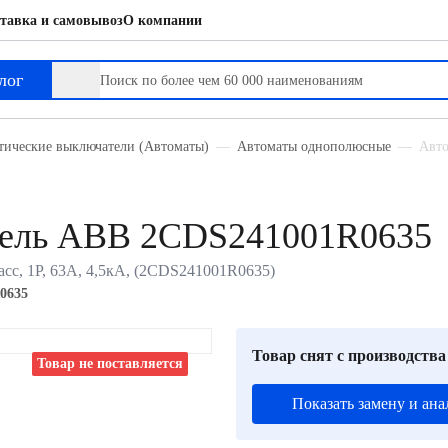
тавка и самовывоз
О компании
лог
тические выключатели (Автоматы)
Автоматы однополюсные
Авто
тель ABB 2CDS241001R0635
сс, 1P, 63А, 4,5кА, (2CDS241001R0635)
0635
Товар снят с производства
Товар не поставляется
Показать замену и ана