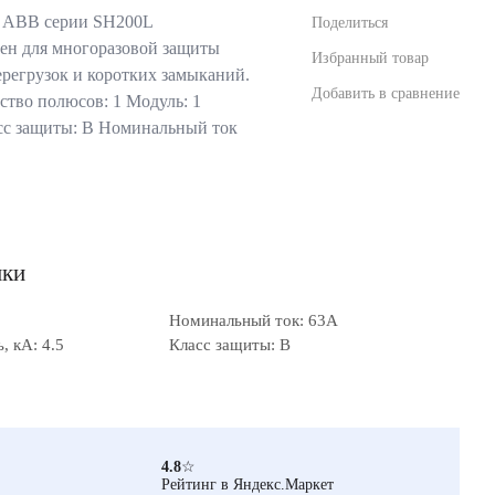
 ABB серии SH200L
Поделиться
ен для многоразовой защиты
Избранный товар
ерегрузок и коротких замыканий.
Добавить в сравнение
тво полюсов: 1 Модуль: 1
сс защиты: B Номинальный ток
ики
Номинальный ток: 63А
 кА: 4.5
Класс защиты: B
4.8
☆
Рейтинг в Яндекс.Маркет