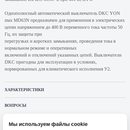
Однополюсный автоматический выключатель DKC YON
max MD63N предназначен для применения в электрических
цепях напряжением до 400 В переменного тока частоты 50
Гц, их защиты при
перегрузках и коротких замыканиях, проведения тока в
нормальном режиме и оперативных
включений и отключений указанных цепей. Выключатели
DKC пригодны для эксплуатации в условиях,
нормированных для климатического исполнения У2.
ХАРАКТЕРИСТИКИ
Артикул производителя
MD63N-1PB63
ВОПРОСЫ
Продукт
Автоматический
К этому товару еще никто не задал вопрос. Будьте первым!
выключатель
Мы используем файлы cookie
Представленные изображения и характеристики могут отличаться от реального
Производитель
DKC
Задать вопрос о товаре