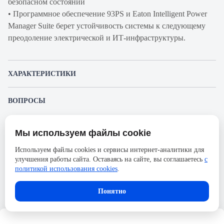
безопасном состоянии
• Программное обеспечение 93PS и Eaton Intelligent Power
Manager Suite берет устойчивость системы к следующему
преодоление электрической и ИТ-инфраструктуры.
ХАРАКТЕРИСТИКИ
Артикул производителя
BC51A8206A01000000
ВОПРОСЫ
Продукт
ИБП
К этому товару еще никто не задал вопрос. Будьте первым!
Производитель
Eaton
Мы используем файлы cookie
Представленные изображения и характеристики могут отличаться от реального
Задать вопрос о товаре
Серия
93PS
внешнего вида товара. Комплектация также может быть изменена производителем
Используем файлы cookies и сервисы интернет-аналитики для
без предварительного уведомления. Компания АйДистрибьют не несёт
Время автономной
59
улучшения работы сайта. Оставаясь на сайте, вы соглашаетесь
с
ответственности в случае не соответствия текущей модели товаров фотографиям,
Пожалуйста,
авторизуйтесь
, чтобы иметь
размещённым в карточке товара.
политикой использования cookies
.
работы под нагрузкой,
возможность оставлять вопросы.
мин.
Понятно
Ширина, мм
480
Высота, мм
1750