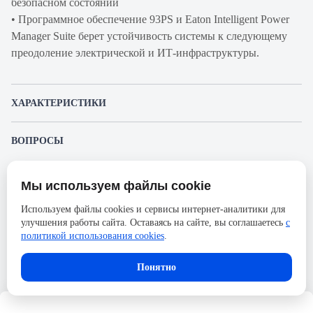
безопасном состоянии
• Программное обеспечение 93PS и Eaton Intelligent Power
Manager Suite берет устойчивость системы к следующему
преодоление электрической и ИТ-инфраструктуры.
ХАРАКТЕРИСТИКИ
Артикул
BD03A7206A01000000
ВОПРОСЫ
производителя
К этому товару еще никто не задал вопрос. Будьте первым!
Продукт
ИБП
Мы используем файлы cookie
Представленные изображения и характеристики могут отличаться от реального
Производитель
Eaton
Задать вопрос о товаре
внешнего вида товара. Комплектация также может быть изменена производителем
Используем файлы cookies и сервисы интернет-аналитики для
без предварительного уведомления. Компания АйДистрибьют не несёт
Серия
93PS
улучшения работы сайта. Оставаясь на сайте, вы соглашаетесь
с
ответственности в случае не соответствия текущей модели товаров фотографиям,
Пожалуйста,
авторизуйтесь
, чтобы иметь
размещённым в карточке товара.
политикой использования cookies
.
Ширина, мм
480
возможность оставлять вопросы.
Высота, мм
1750
Понятно
Количество фаз
3Ф
Глубина, мм
750