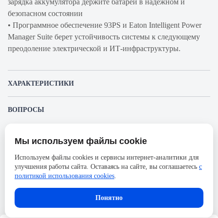
зарядка аккумулятора держите батареи в надежном и
безопасном состоянии
• Программное обеспечение 93PS и Eaton Intelligent Power
Manager Suite берет устойчивость системы к следующему
преодоление электрической и ИТ-инфраструктуры.
ХАРАКТЕРИСТИКИ
Артикул
BD04A8306A01000000
ВОПРОСЫ
производителя
К этому товару еще никто не задал вопрос. Будьте первым!
Продукт
ИБП
Мы используем файлы cookie
Представленные изображения и характеристики могут отличаться от реального
Производитель
Eaton
Задать вопрос о товаре
внешнего вида товара. Комплектация также может быть изменена производителем
Используем файлы cookies и сервисы интернет-аналитики для
без предварительного уведомления. Компания АйДистрибьют не несёт
Серия
93PS
улучшения работы сайта. Оставаясь на сайте, вы соглашаетесь
с
ответственности в случае не соответствия текущей модели товаров фотографиям,
Пожалуйста,
авторизуйтесь
, чтобы иметь
размещённым в карточке товара.
политикой использования cookies
.
Ширина, мм
480
возможность оставлять вопросы.
Высота, мм
1750
Понятно
Количество фаз
3Ф