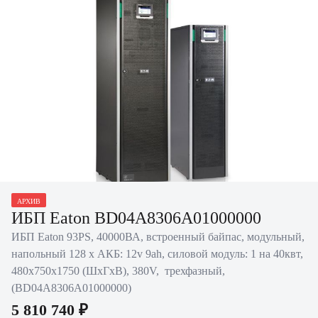
Нажать для увеличения
АРХИВ
ИБП Eaton BD04A8306A01000000
ИБП Eaton 93PS, 40000ВА, встроенный байпас, модульный,
напольный 128 х АКБ: 12v 9ah, силовой модуль: 1 на 40квт,
480х750х1750 (ШхГхВ), 380V, трехфазный,
(BD04A8306A01000000)
5 810 740 ₽