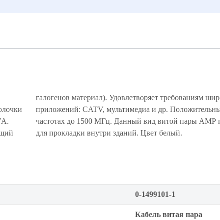
олочки
ACR на
7А.
чен
ащий
для прокладки внутри зданий. Цвет белый.
0-1499101-1
Кабель витая пара