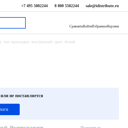
+7 495 5002244
8 800 5502244
sale@idistribute.ru
208 000 ₽
В корзину
Сравнить
Войти
Избранное
Корзина
ка, тип прокладки: внутренний, цвет: белый
 или не поставляется
логи
нный. Индивидуальное
Поделиться