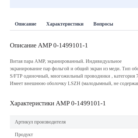
Описание
Характеристики
Вопросы
Описание AMP 0-1499101-1
Витая пара AMP, экранированный. Индивидуальное
галогенов материал). Удовлетворяет требованиям широкополосных
экранирование пар фольгой и общий экран из меди. Тип об
приложений: CATV, мультимедиа и др. Положительный 
S/FTP одиночный, многожильный проводники , категория 
частотах до 1500 МГц. Данный вид витой пары AMP предназна
Имеет внешнюю оболочку LSZH (малодымный, не содерж
Характеристики AMP 0-1499101-1
Артикул производителя
Продукт