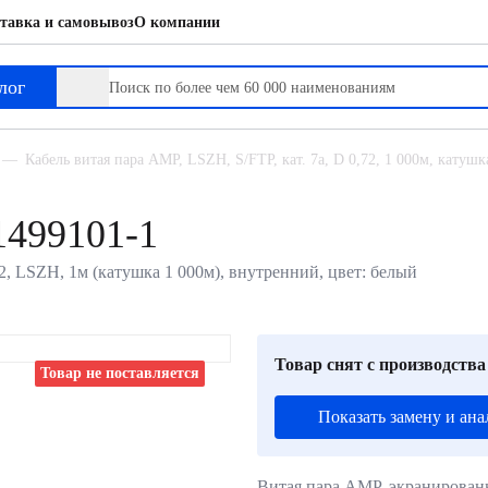
тавка и самовывоз
О компании
лог
Кабель витая пара AMP, LSZH, S/FTP, кат. 7a, D 0,72, 1 000м, катуш
1499101-1
22, LSZH, 1м (катушка 1 000м), внутренний, цвет: белый
Товар снят с производства
Товар не поставляется
Показать замену и ана
Витая пара AMP, экранирова