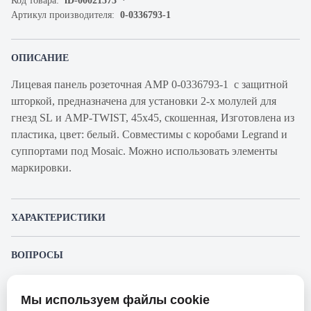
Код товара:
iD-00021573
Артикул производителя:
0-0336793-1
ОПИСАНИЕ
Лицевая панель розеточная АМР 0-0336793-1 с защитной
шторкой, предназначена для установки 2-х молулей для
гнезд SL и AMP-TWIST, 45x45, скошенная, Изготовлена из
пластика, цвет: белый. Совместимы с коробами Legrand и
суппортами под Mosaic. Можно использовать элементы
маркировки.
ХАРАКТЕРИСТИКИ
Артикул производителя
0-0336793-1
ВОПРОСЫ
Продукт
Лицевая панель
К этому товару еще никто не задал вопрос. Будьте первым!
розеточная
Мы используем файлы cookie
Представленные изображения и характеристики могут отличаться от реального
Производитель
AMP