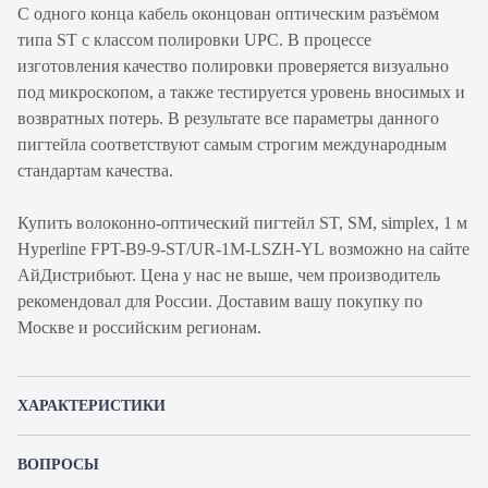
С одного конца кабель оконцован оптическим разъёмом
типа ST с классом полировки UPC. В процессе
изготовления качество полировки проверяется визуально
под микроскопом, а также тестируется уровень вносимых и
возвратных потерь. В результате все параметры данного
пигтейла соответствуют самым строгим международным
стандартам качества.
Купить волоконно-оптический пигтейл ST, SM, simplex, 1 м
Hyperline FPT-B9-9-ST/UR-1M-LSZH-YL возможно на сайте
АйДистрибьют. Цена у нас не выше, чем производитель
рекомендовал для России. Доставим вашу покупку по
Москве и российским регионам.
ХАРАКТЕРИСТИКИ
Артикул
FPT-B9-9-ST/UR-1M-LSZH-YL (FPT9-9-
ВОПРОСЫ
производителя
ST-UPC-1M)