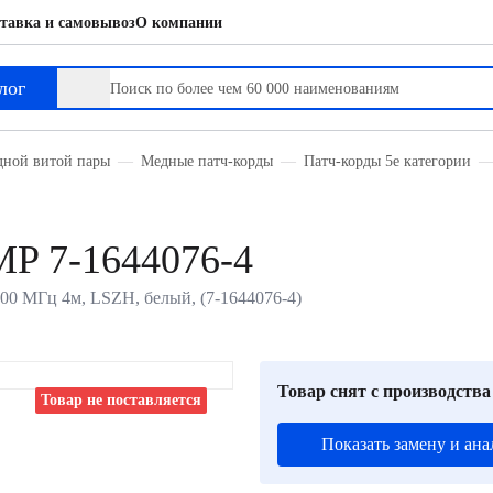
тавка и самовывоз
О компании
лог
дной витой пары
Медные патч-корды
Патч-корды 5е категории
P 7-1644076-4
00 МГц 4м, LSZH, белый, (7-1644076-4)
Товар снят с производства
Товар не поставляется
Показать замену и ана