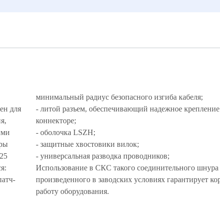
минимальный радиус безопасного изгиба кабеля;
ен для
- литой разъем, обеспечивающий надежное крепление
я,
коннекторе;
ыми
- оболочка LSZH;
еры
- защитные хвостовики вилок;
125
- универсальная разводка проводников;
ся:
Использование в СКС такого соединительного шнура
патч-
произведенного в заводских условиях гарантирует к
работу оборудования.