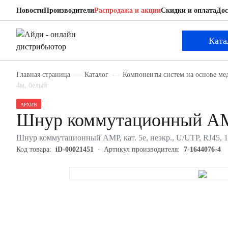
Новости
Производители
Распродажа и акции
Скидки и оплата
Дос
AMP 7-1644076-4
Шнур коммутационный
Ката
Главная страница
Каталог
Компоненты систем на основе ме
4м, белый
АРХИВ
Шнур коммутационный AM
Шнур коммутационный AMP, кат. 5е, неэкр., U/UTP, RJ45, 1
Код товара:
iD-00021451
Артикул производителя:
7-1644076-4