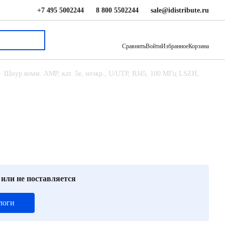
+7 495 5002244
8 800 5502244
sale@idistribute.ru
905 ₽
В корзину
Сравнить
Войти
Избранное
Корзина
Шнур комм. AMP, кат. 5е, неэкр., U/UTP, RJ45, 100 МГц LSZH,
 или не поставляется
логи