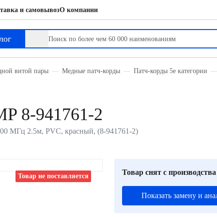
тавка и самовывоз
О компании
лог
дной витой пары
Медные патч-корды
Патч-корды 5е категории
P 8-941761-2
00 МГц 2.5м, PVC, красный, (8-941761-2)
Товар снят с производства
Товар не поставляется
Показать замену и ана