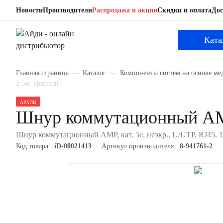
Новости
Производители
Распродажа и акции
Скидки и оплата
Дос
AMP 8-941761-2
Шнур коммутационный
Ката
Главная страница
Каталог
Компоненты систем на основе ме
2.5м, красный
АРХИВ
Шнур коммутационный AM
Шнур коммутационный AMP, кат. 5е, неэкр., U/UTP, RJ45, 1
Код товара:
iD-00021413
Артикул производителя:
8-941761-2