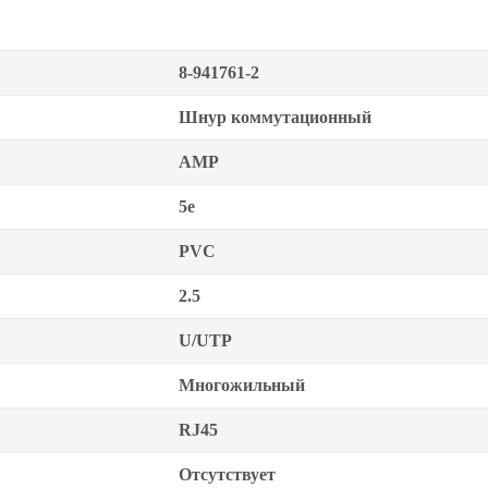
8-941761-2
Шнур коммутационный
AMP
5е
PVC
2.5
U/UTP
Многожильный
RJ45
Отсутствует