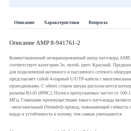
Описание
Характеристики
Вопросы
Описание AMP 8-941761-2
Коммутационный неэкранированный шнур патч-корд AMP,
cоответствует категории 5e, литой, цвет: Красный. Предназ
для подключения активного и пассивного сетевого оборудо
представляет собой 4-парный U/UTP-кабель с многожильн
проводниками. С обеих сторон шнура располагаются штек
разъема RJ-45 (8P8C). Полоса пропускаемых частот от 100-
МГц. Главными преимуществами такого патч-корда являют
- многожильный (Stranded) провод, повышающий гибкость 
корда и устойчивость к излому, тем самым уменьшается