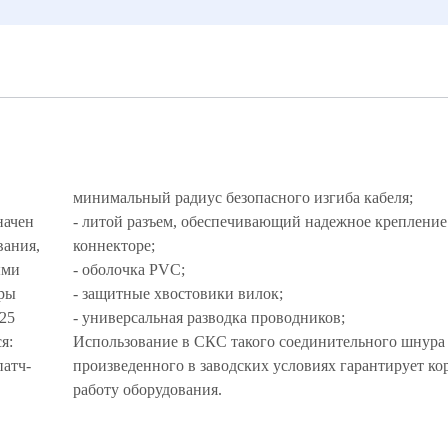
минимальный радиус безопасного изгиба кабеля;
начен
- литой разъем, обеспечивающий надежное крепление
вания,
коннекторе;
ыми
- оболочка PVC;
еры
- защитные хвостовики вилок;
125
- универсальная разводка проводников;
ся:
Использование в СКС такого соединительного шнура
патч-
произведенного в заводских условиях гарантирует к
работу оборудования.