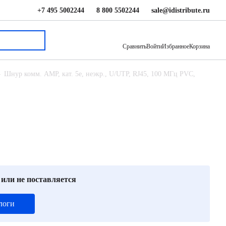
+7 495 5002244
8 800 5502244
sale@idistribute.ru
740 ₽
В корзину
Сравнить
Войти
Избранное
Корзина
Шнур комм. AMP, кат. 5е, неэкр., U/UTP, RJ45, 100 МГц PVC,
 или не поставляется
логи