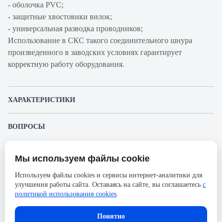
- оболочка PVC;
- защитные хвостовики вилок;
- универсальная разводка проводников;
Использование в СКС такого соединительного шнура
произведенного в заводских условиях гарантирует
корректную работу оборудования.
ХАРАКТЕРИСТИКИ
Артикул производителя
0-0941761-8
ВОПРОСЫ
Продукт
Шнур
К этому товару еще никто не задал вопрос. Будьте первым!
коммутационный
Мы используем файлы cookie
Представленные изображения и характеристики могут отличаться от реального
Производитель
AMP
Задать вопрос о товаре
внешнего вида товара. Комплектация также может быть изменена производителем
Используем файлы cookies и сервисы интернет-аналитики для
без предварительного уведомления. Компания АйДистрибьют не несёт
Категория
5е
улучшения работы сайта. Оставаясь на сайте, вы соглашаетесь
с
ответственности в случае не соответствия текущей модели товаров фотографиям,
Пожалуйста,
авторизуйтесь
, чтобы иметь
размещённым в карточке товара.
политикой использования cookies
.
Оболочка
PVC
возможность оставлять вопросы.
Длина, м
5
Понятно