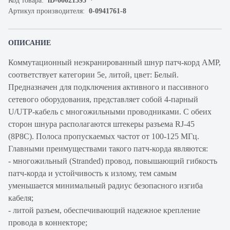
Код товара:
iD-00021395
Артикул производителя:
0-0941761-8
ОПИСАНИЕ
Коммутационный неэкранированный шнур патч-корд AMP,
cоответствует категории 5e, литой, цвет: Белый.
Предназначен для подключения активного и пассивного
сетевого оборудования, представляет собой 4-парный
U/UTP-кабель с многожильными проводниками. С обеих
сторон шнура располагаются штекеры разъема RJ-45
(8P8C). Полоса пропускаемых частот от 100-125 МГц.
Главными преимуществами такого патч-корда являются:
- многожильный (Stranded) провод, повышающий гибкость
патч-корда и устойчивость к излому, тем самым
уменьшается минимальный радиус безопасного изгиба
кабеля;
- литой разъем, обеспечивающий надежное крепление
провода в коннекторе;