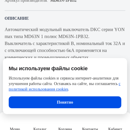
Артикул производителя:
MD63N-1PB32
ОПИСАНИЕ
Автоматический модульный выключатель DKC серии YON
max типа MD63N 1 полюс MD63N-1PB32.
Выключатель с характеристикой В, номинальный ток 32А и
с отключающей способностью 6кА применяется на
коммерческих и промышленных объектах.
Степень защиты автоматического выключателя IP20.
Мы используем файлы cookie
Характеристики:
Используем файлы cookies и сервисы интернет-аналитики для
улучшения работы сайта. Оставаясь на сайте, вы соглашаетесь
с
Тип напряжения AC
политикой использования cookies
.
Номин. напряжение, В 400
Частота, Гц 50...50
В корзину
Понятно
Номин. напряжение изоляции Ui, В 500
Класс токоограничения 3
Категория перенапряжения 4
Степень загрязнения 3
Меню
Каталог
Корзина
Контакты
Кабинет