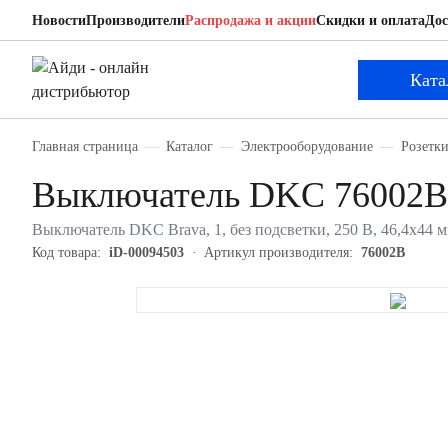
Новости
Производители
Распродажа и акции
Скидки и оплата
Дос
DKC 76002B
Выключатель
Ката
Главная страница
Каталог
Электрооборудование
Розетк
Выключатель DKC 76002B
Выключатель DKC Brava, 1, без подсветки, 250 В, 46,4х44 
Код товара:
iD-00094503
Артикул производителя:
76002B