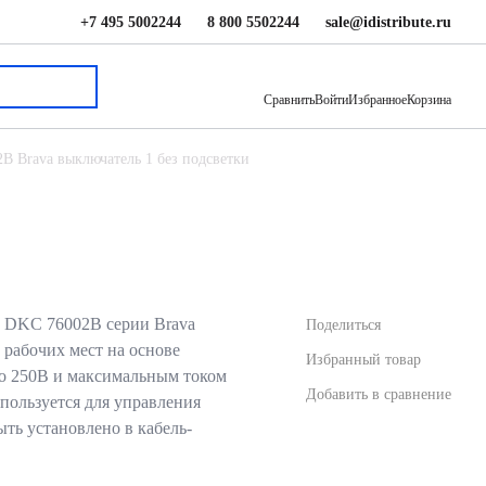
+7 495 5002244
8 800 5502244
sale@idistribute.ru
940.89 ₽
В корзину
Сравнить
Войти
Избранное
Корзина
B Brava выключатель 1 без подсветки
 DKC 76002B серии Brava
Поделиться
 рабочих мест на основе
Избранный товар
до 250В и максимальным током
Добавить в сравнение
пользуется для управления
ть установлено в кабель-