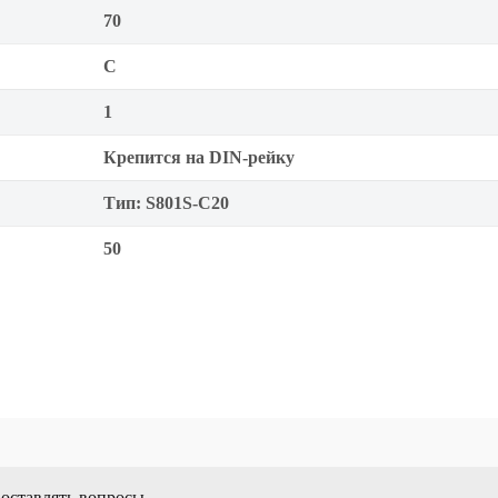
70
C
1
Крепится на DIN-рейку
Тип: S801S-C20
50
 оставлять вопросы.