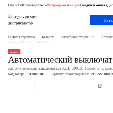
Новости
Производители
Распродажа и акции
Скидки и оплата
Дос
ABB 2CCS861001R0204
Автоматический выключатель
Ката
Главная страница
Каталог
Электрооборудование
Автома
50кА, (2CCS861001R0204)
АРХИВ
Автоматический выключа
Автоматический выключатель ABB S801S, 1 модуль, C класс
Код товара:
iD-00031879
Артикул производителя:
2CCS861001R