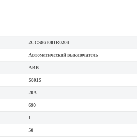
2CCS861001R0204
Автоматический выключатель
ABB
S801S
20А
690
1
50