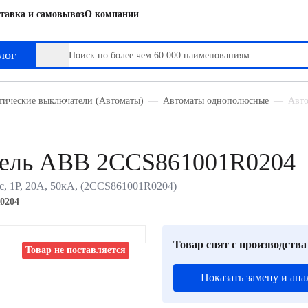
тавка и самовывоз
О компании
лог
тические выключатели (Автоматы)
Автоматы однополюсные
Авто
тель ABB 2CCS861001R0204
, 1P, 20А, 50кА, (2CCS861001R0204)
0204
Товар снят с производства
Товар не поставляется
Показать замену и ана