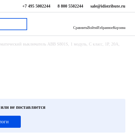
+7 495 5002244
8 800 5502244
sale@idistribute.ru
13 399 ₽
В корзину
Сравнить
Войти
Избранное
Корзина
матический выключатель ABB S801S, 1 модуль, C класс, 1P, 20А,
 или не поставляется
логи