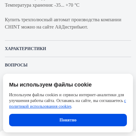
Температура хранения: -35... +70 °C
Купить трехполюсный автомат производства компании
CHINT можно на сайте АйДистрибьют.
ХАРАКТЕРИСТИКИ
Артикул производителя
814176
ВОПРОСЫ
Продукт
Автоматический
К этому товару еще никто не задал вопрос. Будьте первым!
выключатель
Мы используем файлы cookie
Представленные изображения и характеристики могут отличаться от реального
Производитель
CHINT
Задать вопрос о товаре
внешнего вида товара. Комплектация также может быть изменена производителем
Используем файлы cookies и сервисы интернет-аналитики для
без предварительного уведомления. Компания АйДистрибьют не несёт
Серия
NXB-63
улучшения работы сайта. Оставаясь на сайте, вы соглашаетесь
с
ответственности в случае не соответствия текущей модели товаров фотографиям,
Пожалуйста,
авторизуйтесь
, чтобы иметь
размещённым в карточке товара.
политикой использования cookies
.
Номинальный ток
63А
возможность оставлять вопросы.
Напряжение, В
230
В корзину
Понятно
Количество полюсов
3