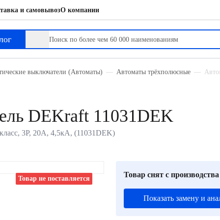
тавка и самовывоз
О компании
лог
тические выключатели (Автоматы)
Автоматы трёхполюсные
Авто
ель DEKraft 11031DEK
ласс, 3P, 20А, 4,5кА, (11031DEK)
Товар снят с производства
Товар не поставляется
Показать замену и ана