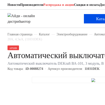
Новости
Производители
Распродажа и акции
Скидки и оплата
Дос
DEKraft 11031DEK
Автоматический выключатель
Ката
Главная страница
Каталог
Электрооборудование
Автома
20А, 4,5кА, (11031DEK)
АРХИВ
Автоматический выключат
Автоматический выключатель DEKraft ВА-101, 3 модуль, B к
Код товара:
iD-00088274
Артикул производителя:
11031DEK