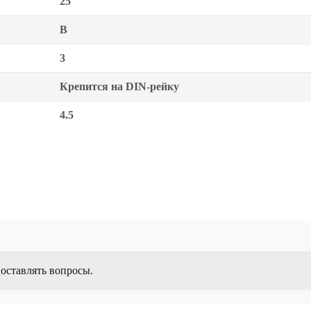
25
B
3
Крепится на DIN-рейку
4.5
 оставлять вопросы.