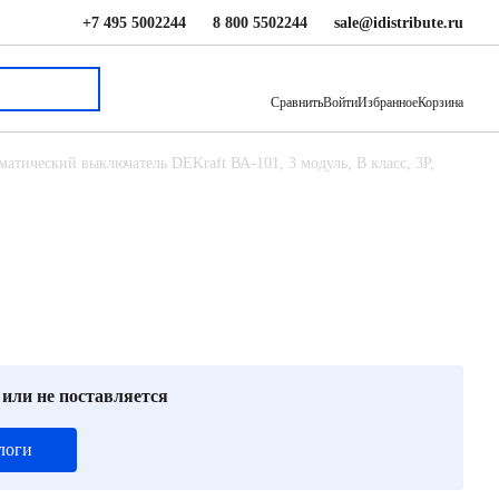
+7 495 5002244
8 800 5502244
sale@idistribute.ru
856 ₽
В корзину
Сравнить
Войти
Избранное
Корзина
матический выключатель DEKraft ВА-101, 3 модуль, B класс, 3P,
 или не поставляется
логи