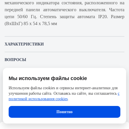
механического индикатора состояния, расположенного на
передней панели автоматического выключателя. Частота
цепи 50/60 Гц. Степень защиты автомата IP20. Размер
(ВхШхГ) 85 х 54 х 78,5 мм
ХАРАКТЕРИСТИКИ
Артикул производителя
A9F94304
ВОПРОСЫ
Продукт
Автоматический
К этому товару еще никто не задал вопрос. Будьте первым!
выключатель
Мы используем файлы cookie
Представленные изображения и характеристики могут отличаться от реального
Производитель
Schneider Electric
Задать вопрос о товаре
внешнего вида товара. Комплектация также может быть изменена производителем
Используем файлы cookies и сервисы интернет-аналитики для
без предварительного уведомления. Компания АйДистрибьют не несёт
Серия
Acti 9
улучшения работы сайта. Оставаясь на сайте, вы соглашаетесь
с
ответственности в случае не соответствия текущей модели товаров фотографиям,
Пожалуйста,
авторизуйтесь
, чтобы иметь
размещённым в карточке товара.
политикой использования cookies
.
Номинальный ток
4А
возможность оставлять вопросы.
Напряжение, В
133
Понятно
Количество полюсов
3
Сечение проводника жесткого,
25