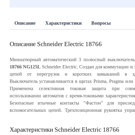
Описание
Характеристики
Вопросы
Описание Schneider Electric 18766
Миниатюрный автоматический 3 полюсный выключател
18766 NG125L
Schneider Electric. Создан для коммутации и
блокировка. Ударопрочный корпус из специальн
цепей от перегрузок и коротких замыканий в зд
пластика, скрепленный металлическими заклепками, обесп
Выключатель устанавливается в щитах Prisma, Pragma или 
многократное срабатывание автомата без изменен
Применена селективная токовая защита при совм
характеристик. NG125L имеет, так называемое, тропи
использовании автоматов с время-токовыми характеристи
значение Т2 - это характеристики для высокой влажност
Безопасные втычные контакты "Фастон" для присоед
температуры +55°С. Частота цепи 50/60 Гц. Степень 
вспомогательных цепей. Трехпозиционная рукоятка упра
Характеристики Schneider Electric 18766