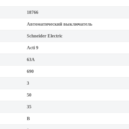
18766
Автоматический выключатель
Schneider Electric
Acti 9
63А
690
3
50
35
B