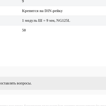
9
Крепится на DIN-рейку
1 модуль Ш = 9 мм, NG125L
50
 оставлять вопросы.
ешнего вида товара. Комплектация также может быть изменена производителем без пре