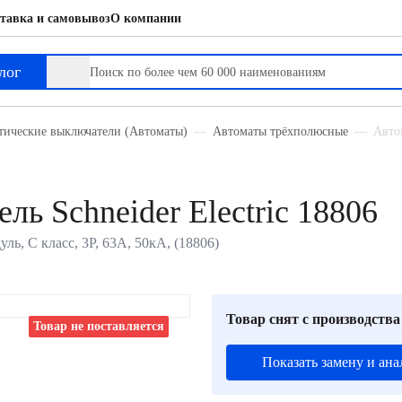
тавка и самовывоз
О компании
лог
тические выключатели (Автоматы)
Автоматы трёхполюсные
Автом
ь Schneider Electric 18806
уль, C класс, 3P, 63А, 50кА, (18806)
Товар снят с производства
Товар не поставляется
Показать замену и ана