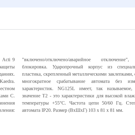
ь Acti 9
"включено/отключено/аварийное отключение",
 защиты
ого ABS-
аниях.
ечивает
Kaedra.
ия его
естном
ческое
ками С.
и 99% и
инения
защиты
вления:
автомата IP20. Размер (ВхШхГ) 103 х 81 х 81 мм.