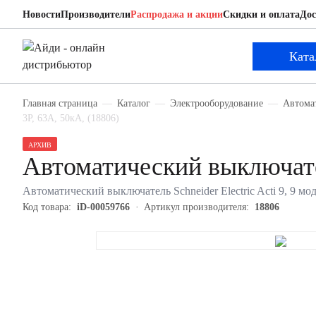
Новости
Производители
Распродажа и акции
Скидки и оплата
Дос
Schneider Electric 18806
Автоматический выключатель
Ката
Главная страница
Каталог
Электрооборудование
Автома
3P, 63А, 50кА, (18806)
АРХИВ
Автоматический выключател
Автоматический выключатель Schneider Electric Acti 9, 9 мод
Код товара:
iD-00059766
Артикул производителя:
18806