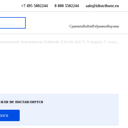
+7 495 5002244
8 800 5502244
sale@idistribute.ru
97 163 ₽
В корзину
Сравнить
Войти
Избранное
Корзина
атический выключатель Schneider Electric Acti 9, 9 модуль, C класс,
 или не поставляется
логи