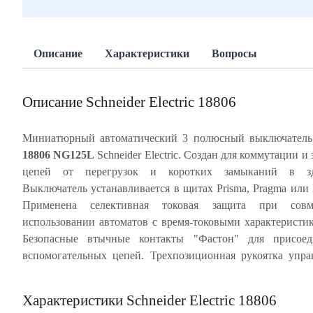
Описание
Характеристики
Вопросы
Описание Schneider Electric 18806
Миниатюрный автоматический 3 полюсный выключател
18806 NG125L
Schneider Electric. Создан для коммутации и
блокировка. Ударопрочный корпус из специальн
цепей от перегрузок и коротких замыканий в зд
пластика, скрепленный металлическими заклепками, обесп
Выключатель устанавливается в щитах Prisma, Pragma или 
многократное срабатывание автомата без изменен
Применена селективная токовая защита при совм
характеристик. NG125L имеет, так называемое, тропи
использовании автоматов с время-токовыми характеристи
значение Т2 - это характеристики для высокой влажност
Безопасные втычные контакты "Фастон" для присоед
температуры +55°С. Частота цепи 50/60 Гц. Степень 
вспомогательных цепей. Трехпозиционная рукоятка упра
Характеристики Schneider Electric 18806