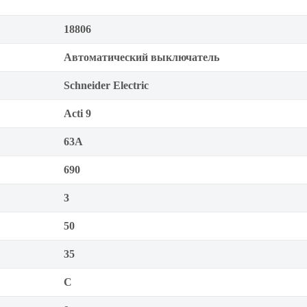
18806
Автоматический выключатель
Schneider Electric
Acti 9
63А
690
3
50
35
C