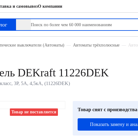
тавка и самовывоз
О компании
лог
тические выключатели (Автоматы)
Автоматы трёхполюсные
Авто
ель DEKraft 11226DEK
ласс, 3P, 5А, 4,5кА, (11226DEK)
Товар снят с производства
Товар не поставляется
Показать замену и ана