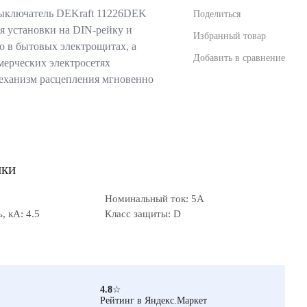
ыключатель DEKraft 11226DEK
Поделиться
я установки на DIN-рейку и
Избранный товар
о в бытовых электрощитах, а
Добавить в сравнение
ерческих электросетях
еханизм расцепления мгновенно
ики
Номинальный ток: 5А
 кА: 4.5
Класс защиты: D
4.8
☆
Рейтинг в Яндекс.Маркет