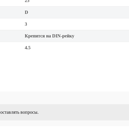
25
D
3
Крепится на DIN-рейку
4.5
 оставлять вопросы.