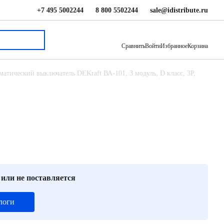
+7 495 5002244
8 800 5502244
sale@idistribute.ru
1 145 ₽
В корзину
Сравнить
Войти
Избранное
Корзина
матический выключатель DEKraft ВА-101, 3 модуль, D класс, 3P,
 или не поставляется
логи