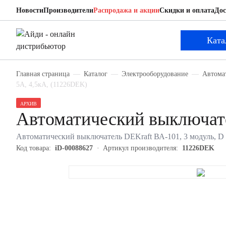
Новости
Производители
Распродажа и акции
Скидки и оплата
Дос
DEKraft 11226DEK
Автоматический выключатель
Ката
Главная страница
Каталог
Электрооборудование
Автома
5А, 4,5кА, (11226DEK)
АРХИВ
Автоматический выключат
Автоматический выключатель DEKraft ВА-101, 3 модуль, D к
Код товара:
iD-00088627
Артикул производителя:
11226DEK