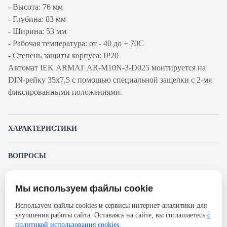
- Высота: 76 мм
- Глубина: 83 мм
- Ширина: 53 мм
- Рабочая температура: от - 40 до + 70С
- Степень защиты корпуса: IP20
Автомат IEK ARMAT AR-M10N-3-D025 монтируется на
DIN-рейку 35x7,5 с помощью специальной защелки с 2-мя
фиксированными положениями.
ХАРАКТЕРИСТИКИ
Артикул производителя
AR-M10N-3-D025
ВОПРОСЫ
Продукт
Автоматический
К этому товару еще никто не задал вопрос. Будьте первым!
выключатель
Мы используем файлы cookie
Представленные изображения и характеристики могут отличаться от реального
Производитель
IEK
Задать вопрос о товаре
внешнего вида товара. Комплектация также может быть изменена производителем
Используем файлы cookies и сервисы интернет-аналитики для
без предварительного уведомления. Компания АйДистрибьют не несёт
Серия
ARMAT
улучшения работы сайта. Оставаясь на сайте, вы соглашаетесь
с
ответственности в случае не соответствия текущей модели товаров фотографиям,
Пожалуйста,
авторизуйтесь
, чтобы иметь
размещённым в карточке товара.
политикой использования cookies
.
Номинальный ток
25А