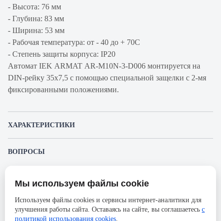
- Высота: 76 мм
- Глубина: 83 мм
- Ширина: 53 мм
- Рабочая температура: от - 40 до + 70С
- Степень защиты корпуса: IP20
Автомат IEK ARMAT AR-M10N-3-D006 монтируется на
DIN-рейку 35x7,5 с помощью специальной защелки с 2-мя
фиксированными положениями.
ХАРАКТЕРИСТИКИ
Артикул производителя
AR-M10N-3-D006
ВОПРОСЫ
Продукт
Автоматический
К этому товару еще никто не задал вопрос. Будьте первым!
выключатель
Мы используем файлы cookie
Представленные изображения и характеристики могут отличаться от реального
Производитель
IEK
Задать вопрос о товаре
внешнего вида товара. Комплектация также может быть изменена производителем
Используем файлы cookies и сервисы интернет-аналитики для
без предварительного уведомления. Компания АйДистрибьют не несёт
Серия
ARMAT
улучшения работы сайта. Оставаясь на сайте, вы соглашаетесь
с
ответственности в случае не соответствия текущей модели товаров фотографиям,
Пожалуйста,
авторизуйтесь
, чтобы иметь
размещённым в карточке товара.
политикой использования cookies
.
Номинальный ток
6А