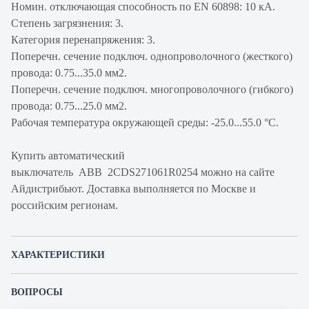
Номин. отключающая способность по EN 60898: 10 кА.
Степень загрязнения: 3.
Категория перенапряжения: 3.
Поперечн. сечение подключ. однопроволочного (жесткого)
провода: 0.75...35.0 мм2.
Поперечн. сечение подключ. многопроволочного (гибкого)
провода: 0.75...25.0 мм2.
Рабочая температура окружающей среды: -25.0...55.0 °C.
Купить автоматический
выключатель ABB 2CDS271061R0254 можно на сайте
Айдистрибьют. Доставка выполняется по Москве и
российским регионам.
ХАРАКТЕРИСТИКИ
Артикул производителя
2CDS271061R0254
ВОПРОСЫ
Продукт
Автоматический
К этому товару еще никто не задал вопрос. Будьте первым!