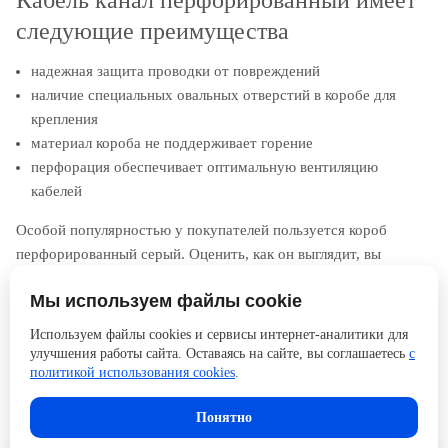
Кабель канал перфорированный имеет
следующие преимущества
надежная защита проводки от повреждений
наличие специальных овальных отверстий в коробе для
крепления
материал короба не поддерживает горение
перфорация обеспечивает оптимальную вентиляцию
кабелей
Особой популярностью у покупателей пользуется короб
перфорированный серый. Оценить, как он выглядит, вы
можете на фото, открыв страничку с нужным товаром.
Мы используем файлы cookie
Обратите внимание, что купить можно те позиции, которые
есть в данный момент на складе. Остальные виды кабельных
Используем файлы cookies и сервисы интернет-аналитики для
каналов нужно заказывать, что может занять некоторое время.
улучшения работы сайта. Оставаясь на сайте, вы соглашаетесь
с
политикой использования cookies
.
Понятно