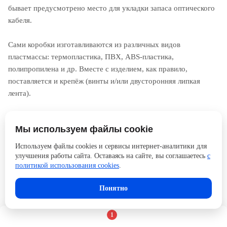
бывает предусмотрено место для укладки запаса оптического
кабеля.
Сами коробки изготавливаются из различных видов
пластмассы: термопластика, ПВХ, ABS-пластика,
полипропилена и др. Вместе с изделием, как правило,
поставляется и крепёж (винты и/или двусторонняя липкая
лента).
Купить коробки для настенного монтажа ведущих
Мы используем файлы cookie
производителей (Legrand, Merten, Eurolan, Efapel и др.) можно
на сайте АйДистрибьют. К выбору предлагается большой
Используем файлы cookies и сервисы интернет-аналитики для
ассортимент данных изделий в широком ценовом диапазоне.
улучшения работы сайта. Оставаясь на сайте, вы соглашаетесь
с
политикой использования cookies
.
Понятно
1